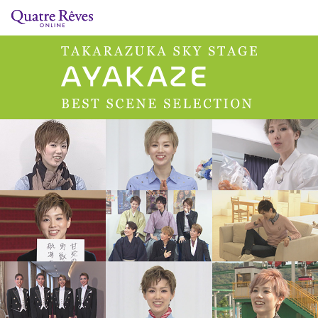
リリースカレンダー
検索
特集
組コレクション
BD・DVD・CD
ブック
グッズ
店舗情報
カスタマイズCD