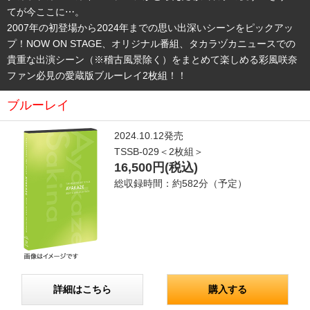
てが今ここに⋯。
2007年の初登場から2024年までの思い出深いシーンをピックアッ
プ！NOW ON STAGE、オリジナル番組、タカラヅカニュースでの
貴重な出演シーン（※稽古風景除く）をまとめて楽しめる彩風咲奈
ファン必見の愛蔵版ブルーレイ2枚組！！
ブルーレイ
2024.10.12発売
TSSB-029＜2枚組＞
16,500円(税込)
総収録時間：約582分（予定）
詳細はこちら
購入する