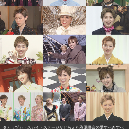
タカラヅカ オフィシャルグッズ&サービス
キャトルレーヴ オンライン
タカラヅカ・スカイ・ステージ
配信deタカラヅカ
宝塚クリエイティブアーツ オフィシャルサイト
宝塚クリエイティブアーツ 企業情報
宝塚クリエイティブアーツ 採用情報
宝塚歌劇公式ホームページ
タカラヅカ・スカイ・ステージがとらえた彩風咲奈の愛すべきすべ