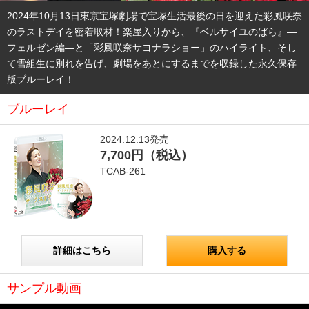
2024年10月13日東京宝塚劇場で宝塚生活最後の日を迎えた彩風咲奈
タカラヅカ オフィシャルグッズ&サービス
のラストデイを密着取材！楽屋入りから、『ベルサイユのばら』―
フェルゼン編―と「彩風咲奈サヨナラショー」のハイライト、そし
キャトルレーヴ オンライン
て雪組生に別れを告げ、劇場をあとにするまでを収録した永久保存
版ブルーレイ！
タカラヅカ・スカイ・ステージ
ブルーレイ
配信deタカラヅカ
2024.12.13発売
7,700円（税込）
宝塚クリエイティブアーツ オフィシャルサイト
TCAB-261
宝塚クリエイティブアーツ 企業情報
宝塚クリエイティブアーツ 採用情報
詳細はこちら
購入する
宝塚歌劇公式ホームページ
サンプル動画