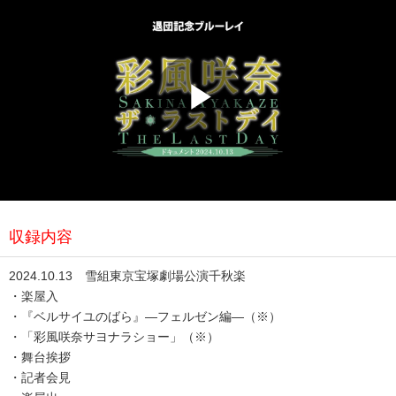
Play
Video
収録内容
2024.10.13 雪組東京宝塚劇場公演千秋楽
・楽屋入
・『ベルサイユのばら』―フェルゼン編―（※）
・「彩風咲奈サヨナラショー」（※）
・舞台挨拶
・記者会見