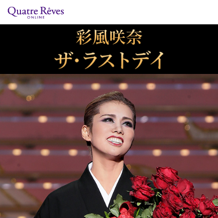
リリースカレンダー
検索
特集
組コレクション
BD・DVD・CD
ブック
グッズ
店舗情報
カスタマイズCD