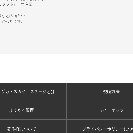
１００期として入団
きなどの面白い
しかったです。
ラヅカ・スカイ
・ステージとは
視聴方法
よくある質問
サイトマップ
著作権について
プライバシーポリシー
につ