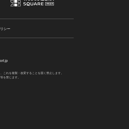
リシー
rt.jp
く、これを複製・改変することを固く禁止します。
写等を禁じます。