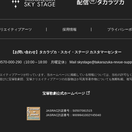
リエイティブアーツ
採用情報
プライバシーポ
【お問い合わせ】
タカラヅカ・スカイ・ステージ カスタマーセンター
. 0570-000-290（10:00～18:00 月曜定休）
Mail skystage@takarazuka-revue-suppo
エイティブアーツが行っています。当ホームページに掲載している情報については、当社の許可な
並びに宝塚歌劇団、宝塚クリエイティブアーツの出版物ほか写真等著作物についても無断転載、複
宝塚歌劇公式ホームページ
JASRAC許諾番号：S0507081515
JASRAC許諾番号：9009941002Y45040