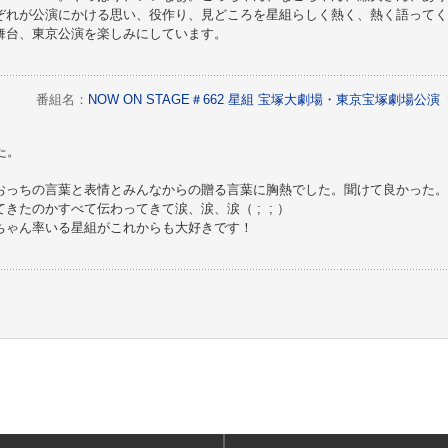
ぞれが公演にかける思い、役作り、見どころを星組らしく熱く、熱く語ってく
舞台、東京公演を楽しみにしています。
番組名：
NOW ON STAGE＃662 星組 宝塚大劇場・東京宝塚劇場公
た。
おっちの言葉と表情とみんなからの贈る言葉に胸熱でした。聞けて良かった。
きたのかすべて伝わってきて涙、涙、涙（ ; ; ）
ちゃん率いる星組がこれからも大好きです！