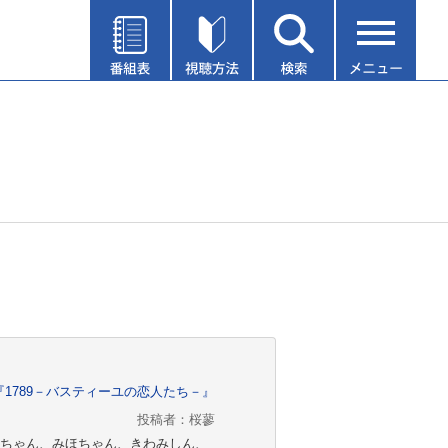
演『1789－バスティーユの恋人たち－』
投稿者：桜蓼
ありちゃん、みほちゃん、きわみしん、