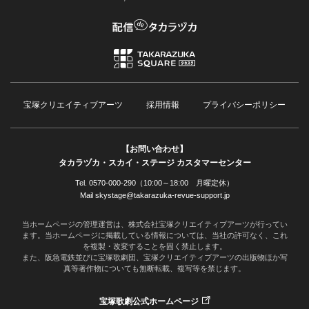
宝塚クリエイティブアーツ
採用情報
プライバシーポリシー
【お問い合わせ】
タカラヅカ・スカイ・ステージ カスタマーセンター
Tel. 0570-000-290（10:00～18:00 月曜定休）
Mail skystage@takarazuka-revue-support.jp
当ホームページの管理運営は、株式会社宝塚クリエイティブアーツが行ってい
ます。当ホームページに掲載している情報については、当社の許可なく、これ
を複製・改変することを固く禁止します。
また、阪急電鉄並びに宝塚歌劇団、宝塚クリエイティブアーツの出版物ほか写
真等著作物についても無断転載、複写等を禁じます。
宝塚歌劇公式ホームページ