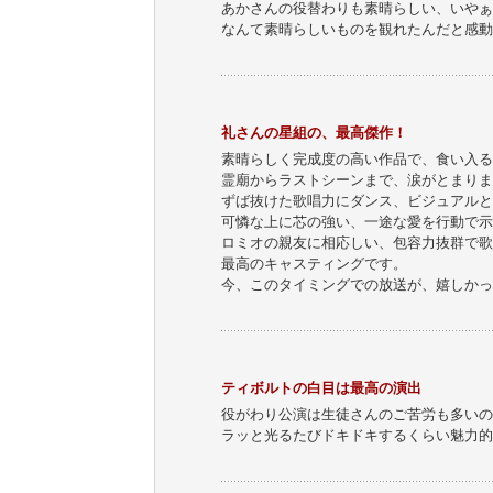
あかさんの役替わりも素晴らしい、いやぁ
なんて素晴らしいものを観れたんだと感動
礼さんの星組の、最高傑作！
素晴らしく完成度の高い作品で、食い入る
霊廟からラストシーンまで、涙がとまりま
ずば抜けた歌唱力にダンス、ビジュアルと
可憐な上に芯の強い、一途な愛を行動で示
ロミオの親友に相応しい、包容力抜群で歌
最高のキャスティングです。
今、このタイミングでの放送が、嬉しかっ
ティボルトの白目は最高の演出
役がわり公演は生徒さんのご苦労も多いの
ラッと光るたびドキドキするくらい魅力的