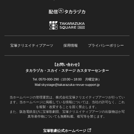
宝塚クリエイティブアーツ
採用情報
プライバシーポリシー
【お問い合わせ】
タカラヅカ・スカイ・ステージ カスタマーセンター
Tel. 0570-000-290（10:00～18:00 月曜定休）
Mail skystage@takarazuka-revue-support.jp
当ホームページの管理運営は、株式会社宝塚クリエイティブアーツが行ってい
ます。当ホームページに掲載している情報については、当社の許可なく、これ
を複製・改変することを固く禁止します。
また、阪急電鉄並びに宝塚歌劇団、宝塚クリエイティブアーツの出版物ほか写
真等著作物についても無断転載、複写等を禁じます。
宝塚歌劇公式ホームページ