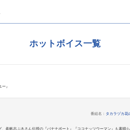
ホットボイス一覧
ユー』
番組名：
タカラヅカ花
グ、眞帆志ぶきさん伝授の『バナナボート』『ココナッツウーマン』も素晴ら