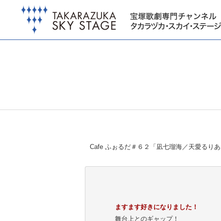
Cafe ふぉるだ＃６２「凪七瑠海／天愛るり
ますます好きになりました！
舞台上とのギャップ！