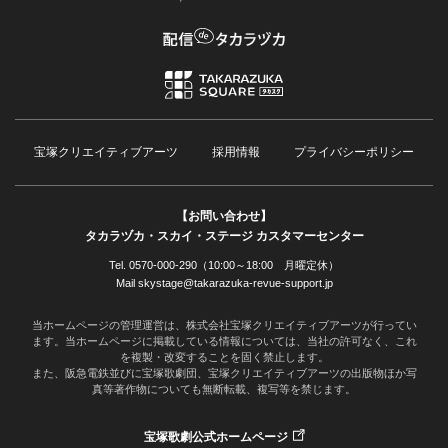
宝塚クリエイティブアーツ
採用情報
プライバシーポリシー
【お問い合わせ】
タカラヅカ・スカイ・ステージ カスタマーセンター
Tel. 0570-000-290（10:00～18:00 月曜定休）
Mail skystage@takarazuka-revue-support.jp
当ホームページの管理運営は、株式会社宝塚クリエイティブアーツが行ってい
ます。当ホームページに掲載している情報については、当社の許可なく、これ
を複製・改変することを固く禁止します。
また、阪急電鉄並びに宝塚歌劇団、宝塚クリエイティブアーツの出版物ほか写
真等著作物についても無断転載、複写等を禁じます。
宝塚歌劇公式ホームページ