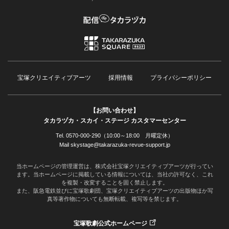
宝塚クリエイティブアーツ
採用情報
プライバシーポリシー
【お問い合わせ】
タカラヅカ・スカイ・ステージ カスタマーセンター
Tel. 0570-000-290（10:00～18:00 月曜定休）
Mail skystage@takarazuka-revue-support.jp
当ホームページの管理運営は、株式会社宝塚クリエイティブアーツが行ってい
ます。当ホームページに掲載している情報については、当社の許可なく、これ
を複製・改変することを固く禁止します。
また、阪急電鉄並びに宝塚歌劇団、宝塚クリエイティブアーツの出版物ほか写
真等著作物についても無断転載、複写等を禁じます。
宝塚歌劇公式ホームページ