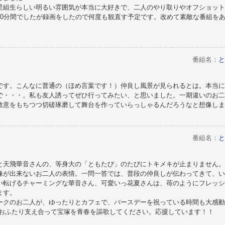
星組生らしい明るい雰囲気が本当に大好きで、二人のやり取りやオフショット
30分間でしたが録画をしたので何度も観直す予定です。改めて素敵な番組を
番組名：
と
です。こんなに普通の（ほめ言葉です！）仲良し風景が見られるとは。本当に
で・・・。私も友人誘ってぜひ行ってみたい、と思いました。一期違いのお二
敬意をもちつつ切磋琢磨して舞台を作っていらっしゃるんだろうなと想像しま
番組名：
と
と天飛華音さんの、等身大の「ともたび」のたびにトキメキが止まりません。
像が出来ないお二人の表情。一問一答では、普段の仲良しが伝わってきて、い
い転げるチャーミングな華音さん、可愛いっ花夏さんは、苺のようにフレッシ
ます。
ークのお二人が、ゆったりとカフェで、バースデーを祝っている時間も大感動
もおふたり支え合って宝塚を青春を謳歌してください。応援しています！！