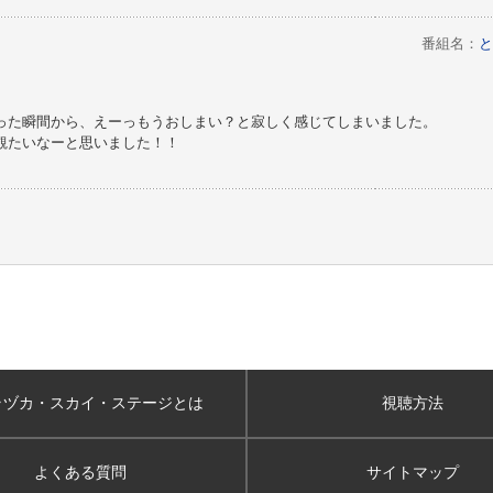
番組名：
と
わった瞬間から、えーっもうおしまい？と寂しく感じてしまいました。
観たいなーと思いました！！
ラヅカ・スカイ
・ステージとは
視聴方法
よくある質問
サイトマップ