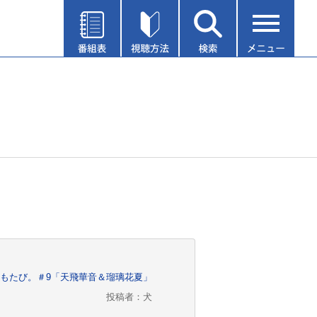
もたび。＃9「天飛華音＆瑠璃花夏」
投稿者：犬