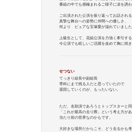
番組の中でも感極まれるご様子に涙を誘わ
ご出演された公演を振り返ってお話される
真摯な舞台への姿勢に仲間への優しさ、
何より ピュアな宝塚愛が溢れていました
上級生として、花組公演を力強く牽引する
今公演でも眩しいご活躍を改めて胸に焼き
せつない
てっきり組長や副組長
専科にまで残る人だと思っていたので
退団していくのが、もったいない。
ただ、名助演であろうとトップスターと同
「これが最高の去り際」という考え方があ
当たり前の世界なのかもです。
大好きな場所だからこそ、どう去るかも考