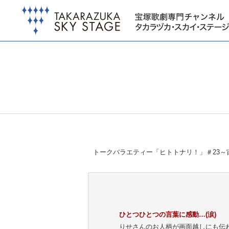
トークバラエティー「ヒトトナリ！」＃23～宙組 
ひとつひとつの言葉に感動…(涙)
りせさんのお人柄が画面越しにも伝