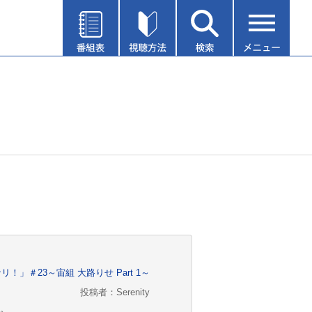
」＃23～宙組 大路りせ Part 1～
投稿者：Serenity
。