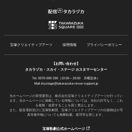
宝塚クリエイティブアーツ
採用情報
プライバシーポリシー
【お問い合わせ】
タカラヅカ・スカイ・ステージ カスタマーセンター
Tel. 0570-000-290（10:00～18:00 月曜定休）
Mail skystage@takarazuka-revue-support.jp
当ホームページの管理運営は、株式会社宝塚クリエイティブアーツが行ってい
ます。当ホームページに掲載している情報については、当社の許可なく、これ
を複製・改変することを固く禁止します。
また、阪急電鉄並びに宝塚歌劇団、宝塚クリエイティブアーツの出版物ほか写
真等著作物についても無断転載、複写等を禁じます。
宝塚歌劇公式ホームページ