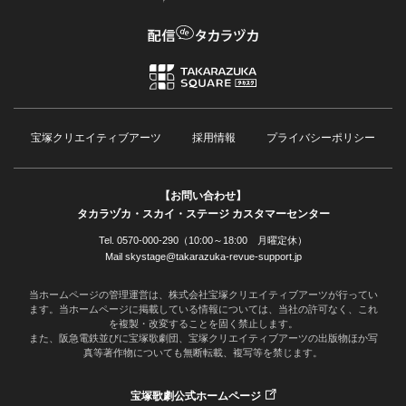
宝塚クリエイティブアーツ
採用情報
プライバシーポリシー
【お問い合わせ】
タカラヅカ・スカイ・ステージ カスタマーセンター
Tel. 0570-000-290（10:00～18:00 月曜定休）
Mail skystage@takarazuka-revue-support.jp
当ホームページの管理運営は、株式会社宝塚クリエイティブアーツが行ってい
ます。当ホームページに掲載している情報については、当社の許可なく、これ
を複製・改変することを固く禁止します。
また、阪急電鉄並びに宝塚歌劇団、宝塚クリエイティブアーツの出版物ほか写
真等著作物についても無断転載、複写等を禁じます。
宝塚歌劇公式ホームページ