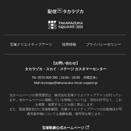
宝塚クリエイティブアーツ
採用情報
プライバシーポリシー
【お問い合わせ】
タカラヅカ・スカイ・ステージ カスタマーセンター
Tel. 0570-000-290（10:00～18:00 月曜定休）
Mail skystage@takarazuka-revue-support.jp
当ホームページの管理運営は、株式会社宝塚クリエイティブアーツが行ってい
ます。当ホームページに掲載している情報については、当社の許可なく、これ
を複製・改変することを固く禁止します。
また、阪急電鉄並びに宝塚歌劇団、宝塚クリエイティブアーツの出版物ほか写
真等著作物についても無断転載、複写等を禁じます。
宝塚歌劇公式ホームページ