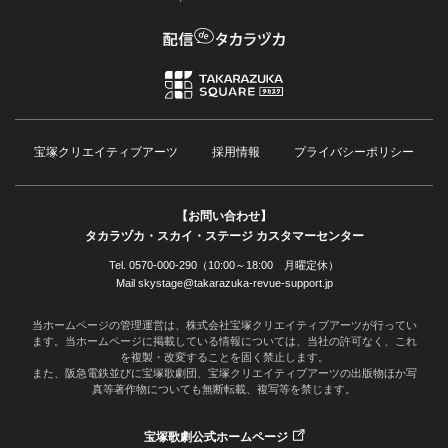
宝塚クリエイティブアーツ
採用情報
プライバシーポリシー
【お問い合わせ】
タカラヅカ・スカイ・ステージ カスタマーセンター
Tel. 0570-000-290（10:00～18:00 月曜定休）
Mail skystage@takarazuka-revue-support.jp
当ホームページの管理運営は、株式会社宝塚クリエイティブアーツが行ってい
ます。当ホームページに掲載している情報については、当社の許可なく、これ
を複製・改変することを固く禁止します。
また、阪急電鉄並びに宝塚歌劇団、宝塚クリエイティブアーツの出版物ほか写
真等著作物についても無断転載、複写等を禁じます。
宝塚歌劇公式ホームページ