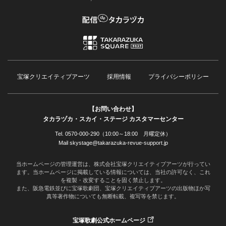
宝塚クリエイティブアーツ
採用情報
プライバシーポリシー
【お問い合わせ】
タカラヅカ・スカイ・ステージ カスタマーセンター
Tel. 0570-000-290（10:00～18:00 月曜定休）
Mail skystage@takarazuka-revue-support.jp
当ホームページの管理運営は、株式会社宝塚クリエイティブアーツが行ってい
ます。当ホームページに掲載している情報については、当社の許可なく、これ
を複製・改変することを固く禁止します。
また、阪急電鉄並びに宝塚歌劇団、宝塚クリエイティブアーツの出版物ほか写
真等著作物についても無断転載、複写等を禁じます。
宝塚歌劇公式ホームページ