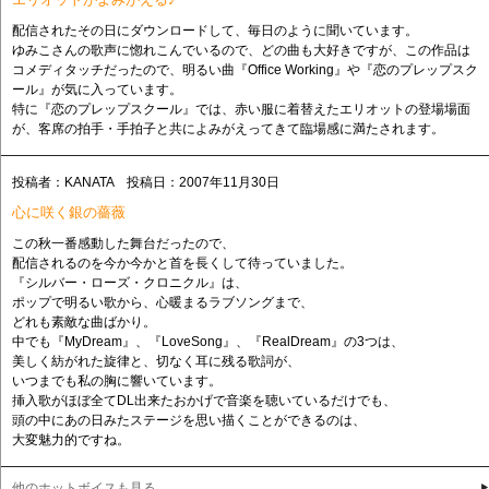
配信されたその日にダウンロードして、毎日のように聞いています。
ゆみこさんの歌声に惚れこんでいるので、どの曲も大好きですが、この作品は
コメディタッチだったので、明るい曲『Office Working』や『恋のプレップスク
ール』が気に入っています。
特に『恋のプレップスクール』では、赤い服に着替えたエリオットの登場場面
が、客席の拍手・手拍子と共によみがえってきて臨場感に満たされます。
投稿者：KANATA 投稿日：2007年11月30日
心に咲く銀の薔薇
この秋一番感動した舞台だったので、
配信されるのを今か今かと首を長くして待っていました。
『シルバー・ローズ・クロニクル』は、
ポップで明るい歌から、心暖まるラブソングまで、
どれも素敵な曲ばかり。
中でも『MyDream』、『LoveSong』、『RealDream』の3つは、
美しく紡がれた旋律と、切なく耳に残る歌詞が、
いつまでも私の胸に響いています。
挿入歌がほぼ全てDL出来たおかげで音楽を聴いているだけでも、
頭の中にあの日みたステージを思い描くことができるのは、
大変魅力的ですね。
他のホットボイスも見る