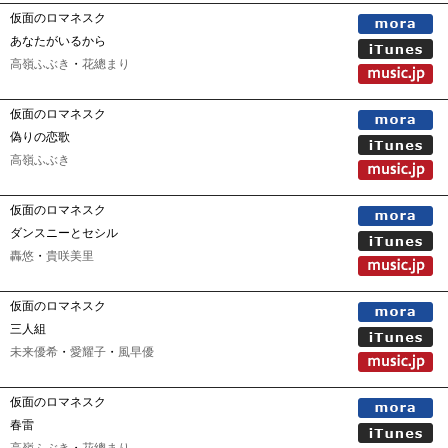
仮面のロマネスク
あなたがいるから
高嶺ふぶき
・
花總まり
仮面のロマネスク
偽りの恋歌
高嶺ふぶき
仮面のロマネスク
ダンスニーとセシル
轟悠
・
貴咲美里
仮面のロマネスク
三人組
未来優希
・
愛耀子
・
風早優
仮面のロマネスク
春雷