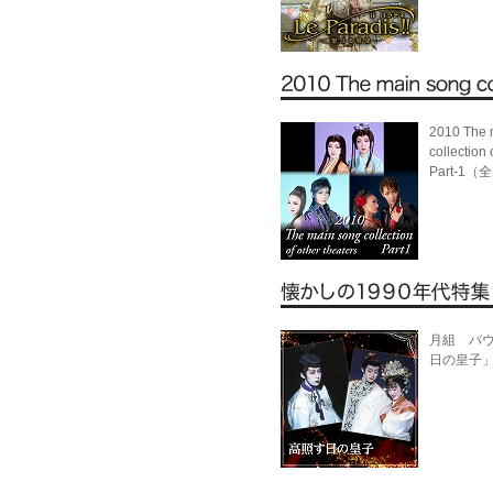
2010 The 
collection 
Part-1（
月組 バ
日の皇子」