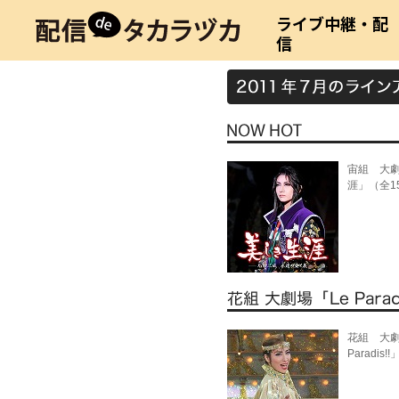
ライブ中継・配
信
宙組 大
涯」（全1
花組 大
Paradis