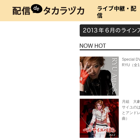
ライブ中継・配
信
Special 
RYU（全
月組 大劇
サイユの
とアンドレ
曲）