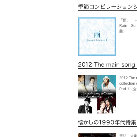
「雨」 －R
Rain So
曲）
2012 The 
collection 
Part-1（
雪組 大