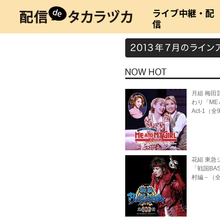
ライブ中継・配
信
月組 梅田芸
わり「ME A
Act-1（
花組 東急
「戦国BA
村編－（全