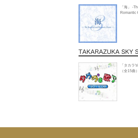
「海」 -The 
Romanti
「タカラ's歌
（全15曲