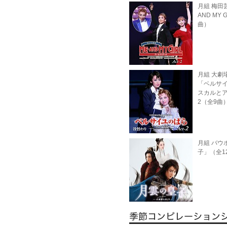
月組 梅田芸
AND MY G
曲）
月組 大劇場
「ベルサ
スカルとアン
2（全9曲
月組 バウ
子」（全1