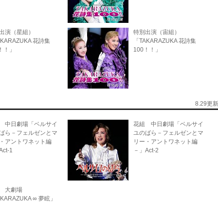
出演（星組）
特別出演（宙組）
KARAZUKA 花詩集
「TAKARAZUKA 花詩集
0！！」
100！！」
8.29更
 中日劇場「ベルサイ
花組 中日劇場「ベルサイ
ばら－フェルゼンとマ
ユのばら－フェルゼンとマ
・アントワネット編
リー・アントワネット編
ct-1
－」Act-2
 大劇場
KARAZUKA ∞ 夢眩」