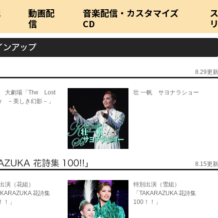
配
動画配
音楽配信・カスタマイズ
信
CD
8.29更
 大劇場「The Lost
壮 一帆 サヨナラショー
ory －美しき幻影－」
8.15更
出演（花組）
特別出演（雪組）
KARAZUKA 花詩集
「TAKARAZUKA 花詩集
0！！」
100！！」