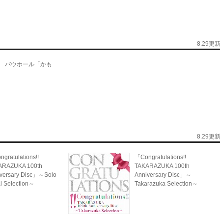
8.29更
 バウホール「かも
8.29更
gratulations!!
「Congratulations!!
ARAZUKA 100th
TAKARAZUKA 100th
versary Disc」～Solo
Anniversary Disc」～
l Selection～
Takarazuka Selection～