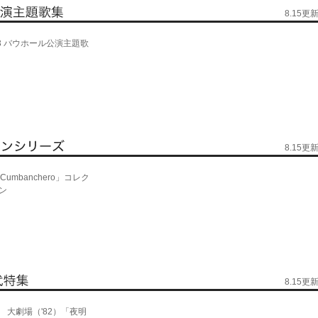
8.15更
13 バウホール公演主題歌
8.15更
 Cumbanchero」コレク
ン
8.15更
 大劇場（'82）「夜明