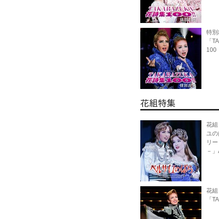
特別
「TA
10
花組
ユの
リー
－」A
花組
「TA