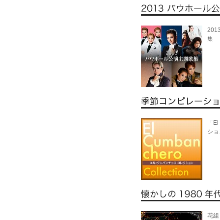
20
集
「El
ショ
花組