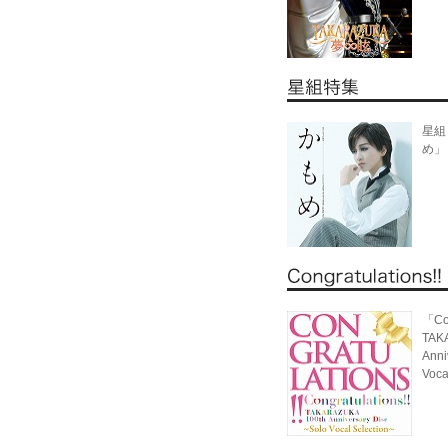
星組
め」
「Con
TAK
Anni
Voca