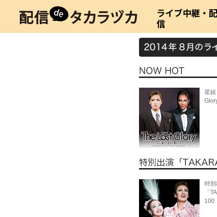
ライブ中継・
信
星組
Gl
特別
「TA
10