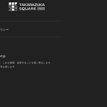
リシー
t.jp
く、これを複製・改変することを固く禁止します。
写等を禁じます。