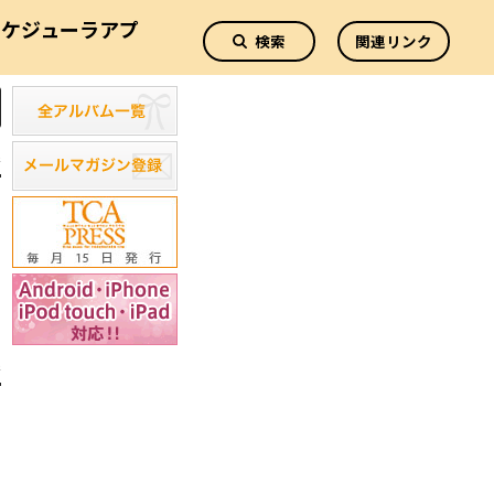
スケジューラアプ
検索
関連リンク
リ
新
新