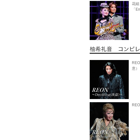
花組
「Ern
REO
意）
REO