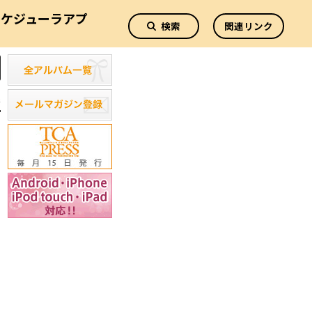
スケジューラアプ
検索
関連リンク
リ
新