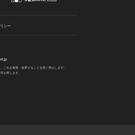
リシー
t.jp
く、これを複製・改変することを固く禁止します。
写等を禁じます。