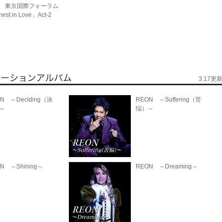
 東京国際フォーラム
est in Love」Act-2
3.17更
N ～Deciding（決
REON ～Suffering（苦
～
悩）～
N ～Shining～
REON ～Dreaming～