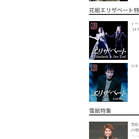
トー
´14 
ルキー
雪組
の僧
－」A