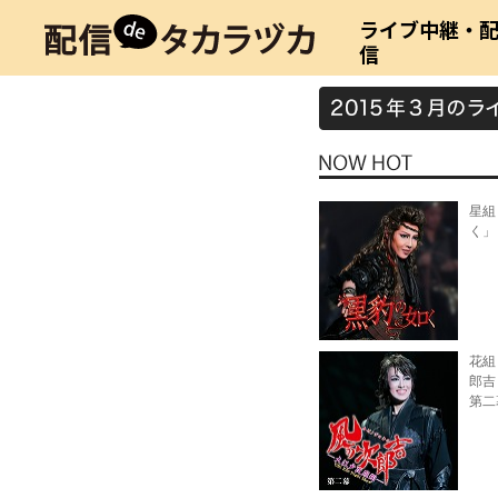
ライブ中継・
信
星組
く」
花組
郎吉
第二