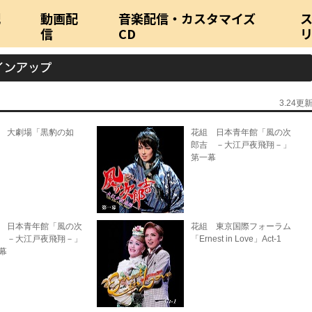
配
動画配
音楽配信・カスタマイズ
信
CD
3.24更
 大劇場「黒豹の如
花組 日本青年館「風の次
郎吉 －大江戸夜飛翔－」
第一幕
 日本青年館「風の次
花組 東京国際フォーラム
 －大江戸夜飛翔－」
「Ernest in Love」Act-1
幕