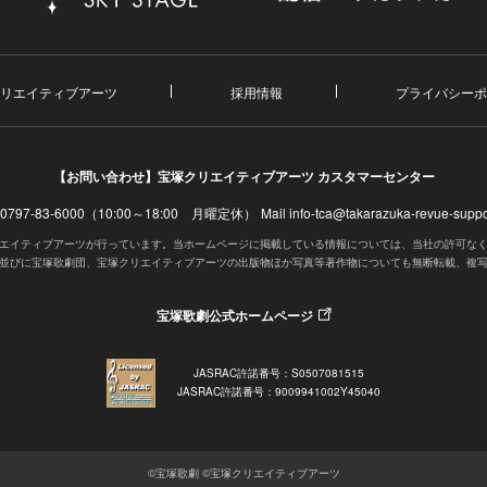
リエイティブアーツ
採用情報
プライバシーポ
【お問い合わせ】
宝塚クリエイティブアーツ カスタマーセンター
. 0797-83-6000（10:00～18:00 月曜定休）
Mail info-tca@takarazuka-revue-suppor
エイティブアーツが行っています。当ホームページに掲載している情報については、当社の許可な
並びに宝塚歌劇団、宝塚クリエイティブアーツの出版物ほか写真等著作物についても無断転載、複
宝塚歌劇公式ホームページ
JASRAC許諾番号：S0507081515
JASRAC許諾番号：9009941002Y45040
©宝塚歌劇 ©宝塚クリエイティブアーツ