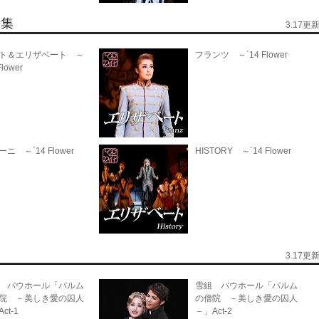
3.17更
ト＆エリザベート ～
フランツ ～´14 Flower
Flower
ニ ～´14 Flower
HISTORY ～´14 Flower
3.17更
 バウホール「パルム
雪組 バウホール「パルム
院 －美しき愛の囚人
の僧院 －美しき愛の囚人
ct-1
－」Act-2