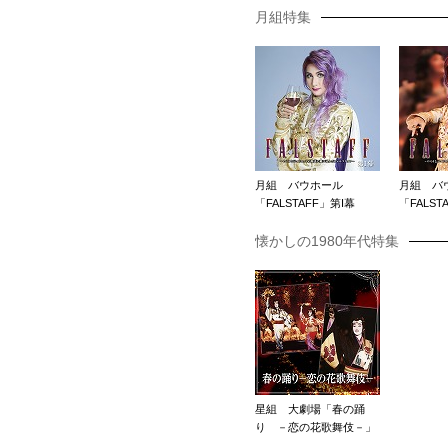
月組特集
月組 バウホール
月組 バ
「FALSTAFF」第I幕
「FALST
懐かしの1980年代特集
星組 大劇場「春の踊
り －恋の花歌舞伎－」