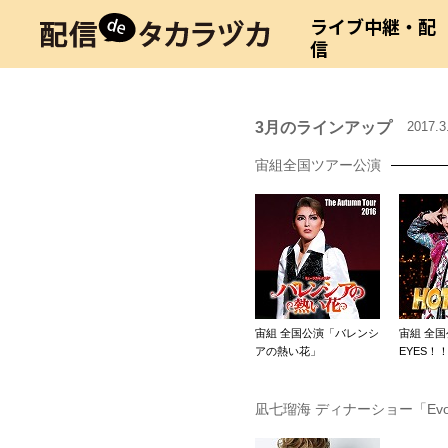
ライブ中継・配
信
3月のラインアップ
2017.
宙組全国ツアー公演
宙組 全国公演「バレンシ
宙組 全国
アの熱い花」
EYES！
凪七瑠海 ディナーショー「Evol