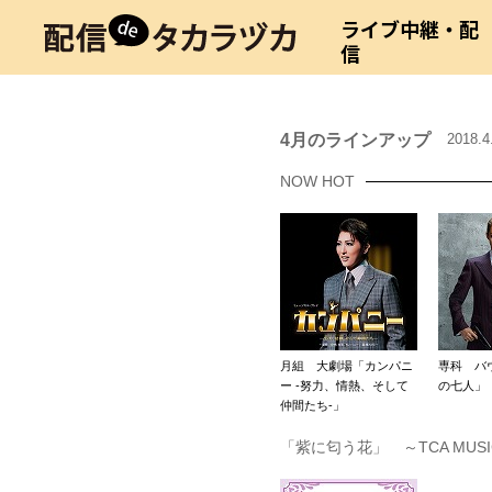
ライブ中継・配
信
4月のラインアップ
2018.
NOW HOT
月組 大劇場「カンパニ
専科 バ
ー -努力、情熱、そして
の七人」
仲間たち-」
「紫に匂う花」 ～TCA MUSIC！ 