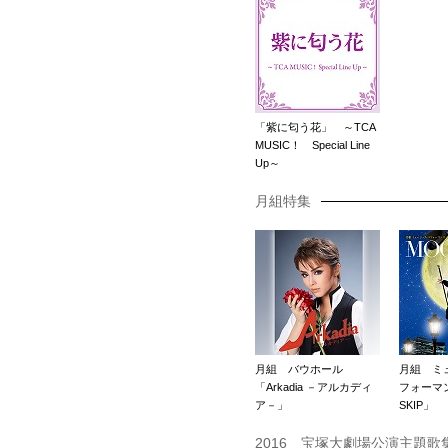
「紫に匂う花」 ～TCA
MUSIC！ Special Line
Up～
月組特集
月組 バウホール
月組 ミ
「Arkadia －アルカディ
フォーマ
ア－」
SKIP」
2016 宝塚大劇場公演主題歌