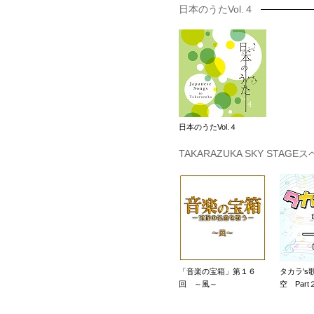
日本のうたVol.４
日本のうたVol.４
TAKARAZUKA SKY STAGE
「音楽の宝箱」第１６
タカラ's歌
回 ～風～
空 Part