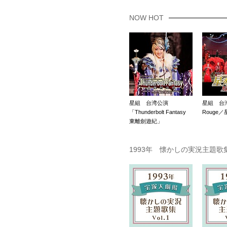
NOW HOT
星組 台湾公演
星組 台湾公
「Thunderbolt Fantasy
Rouge
東離劍遊紀」
1993年 懐かしの実況主題歌