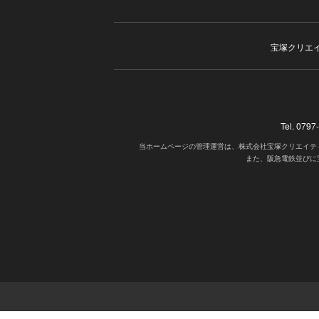
宝塚クリエ
Tel. 07
当ホームページの管理運営は、株式会社宝塚クリエイテ
また、阪急電鉄並びに