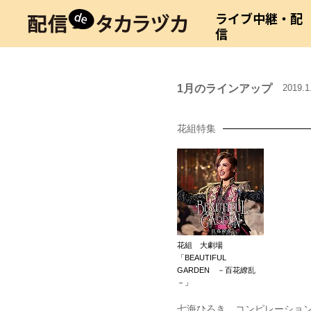
ライブ中継・配
信
1月のラインアップ
2019.
花組特集
花組 大劇場
「BEAUTIFUL
GARDEN －百花繚乱
－」
七海ひろき コンピレーショ