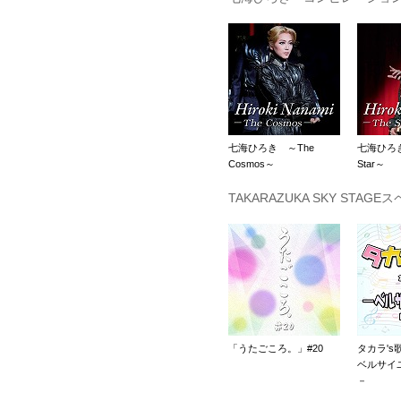
七海ひろき ～The
七海ひろ
Cosmos～
Star～
TAKARAZUKA SKY STAGE
「うたごころ。」#20
タカラ's歌
ベルサイユ
－