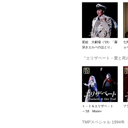
星組 大劇場（'19）「霧
七
深きエルベのほとり」
ョー
『エリザベート－愛と死の
ト－ト＆エリザベ－ト
フラ
～'18 Moon<
TMPスペシャル 1994年