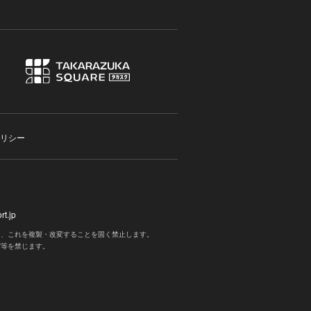
リシー
t.jp
く、これを複製・改変することを固く禁止します。
写等を禁じます。