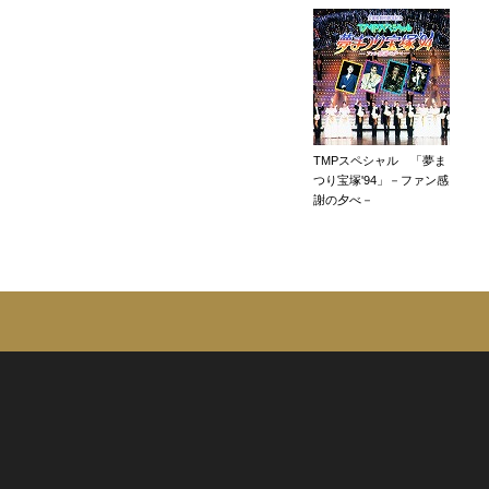
TMPスペシャル 「夢ま
つり宝塚'94」－ファン感
謝の夕べ－