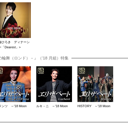
海ひろき ディナーシ
「Dearest」>
輪舞（ロンド）－』（'18 月組）特集
ンツ ～'18 Moon
ルキ－ニ ～'18 Moon
HISTORY ～'18 Moon