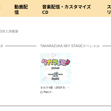
配
動画配
音楽配信・カスタマイズ
信
CD
019.2.26更新
8
TAKARAZUKA SKY STAGEスペシャル
タカラ's歌（2019-3）－
心 Part 2－