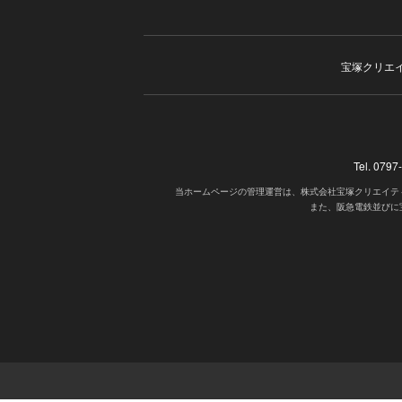
宝塚クリエ
Tel. 07
当ホームページの管理運営は、株式会社宝塚クリエイテ
また、阪急電鉄並びに