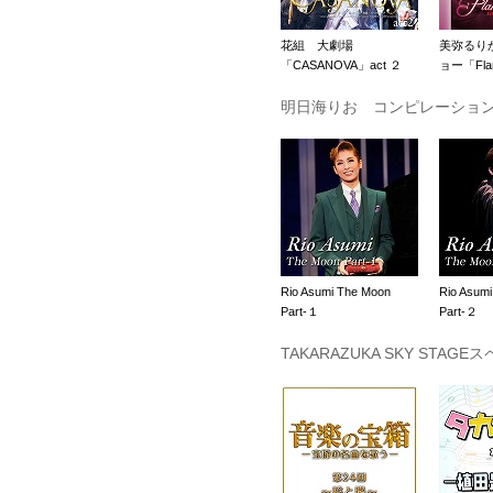
花組 大劇場
美弥るり
「CASANOVA」act ２
ョー「Flam
明日海りお コンピレーショ
Rio Asumi The Moon
Rio Asum
Part-１
Part-２
TAKARAZUKA SKY STAGE