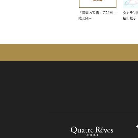
「音楽の宝箱」第24回 ～
タカラ's歌
陰と陽～
植田景子