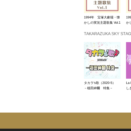
1994年 宝塚大劇場・懐
1
かしの実況主題歌集 Vol.1
かし
TAKARAZUKA SKY S
タカラ's歌（2020-5）
La
－植田紳爾 特集－
し