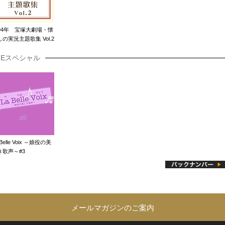
994年 宝塚大劇場・懐
の実況主題歌集 Vol.2
TAGEスペシャル
 Belle Voix ～娘役の美
き歌声～#3
メールマガジンのご案内