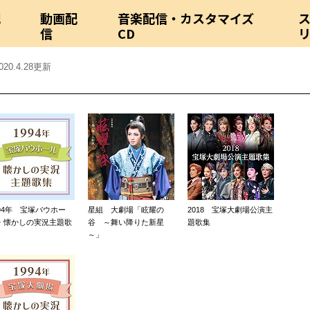
配
動画配
音楽配信・カスタマイズ
信
CD
020.4.28更新
994年 宝塚バウホー
星組 大劇場「眩耀の
2018 宝塚大劇場公演主
・懐かしの実況主題歌
谷 ～舞い降りた新星
題歌集
～」