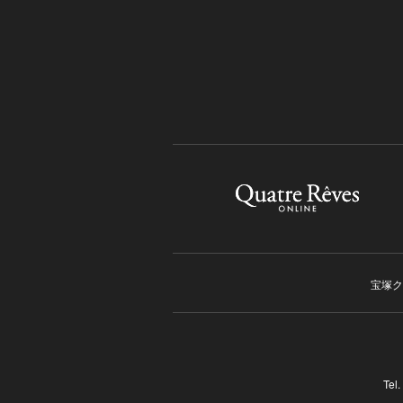
宝塚ク
Tel