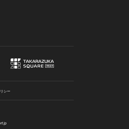
リシー
t.jp