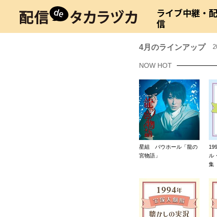
ライブ中継・
信
4月のラインアップ
2
NOW HOT
星組 バウホール「龍の
1
宮物語」
ル
集