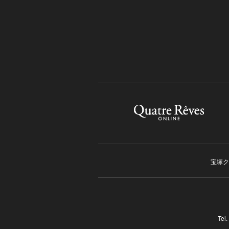
宝塚ク
Tel