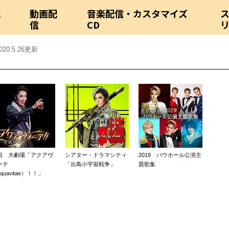
配
動画配
音楽配信・カスタマイズ
信
CD
020.5.26更新
組 大劇場「アクアヴ
シアター・ドラマシティ
2019 バウホール公演主
ーテ
「出島小宇宙戦争」
題歌集
quavitae）！！」