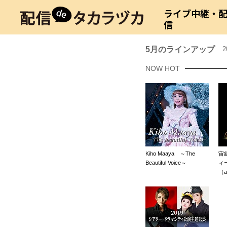
ライブ中継・
信
5月のラインアップ
2
NOW HOT
Kiho Maaya ～The
宙
Beautiful Voice～
ィ
（a