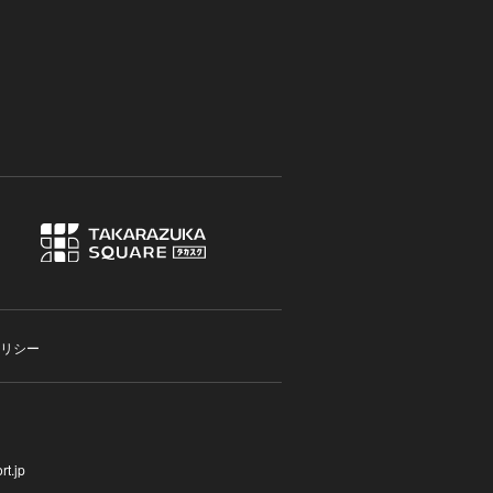
リシー
t.jp