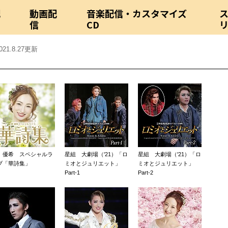
配
動画配
音楽配信・カスタマイズ
信
CD
021.8.27更新
 優希 スペシャルラ
星組 大劇場（'21）「ロ
星組 大劇場（'21）「ロ
ブ「華詩集」
ミオとジュリエット」
ミオとジュリエット」
Part-1
Part-2