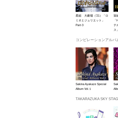
星組 大劇場（'21）「ロ
宙
ミオとジュリエット」
「Ho
Part-3
テ
ス
コンピレーションアルバ
Sakina Ayakaze Special
Sak
Album Vol.１
Alb
TAKARAZUKA SKY S