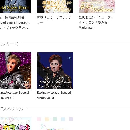
組 梅田芸術劇場
珠城りょう サヨナラシ
星風まどか ミュージッ
tel Svizra House ホ
ョー
ク・サロン「夢みる
ル スヴィッツラ ハウ
Madonna」
」
ムシリーズ
ina Ayakaze Special
Sakina Ayakaze Special
um Vol.２
Album Vol.３
TAGEスペシャル