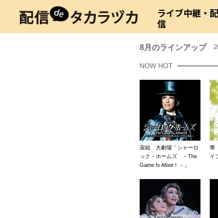
ライブ中継・
信
8月のラインアップ
2
NOW HOT
宙組 大劇場「シャーロ
華
ック・ホームズ －The
イ
Game Is Afoot！－」