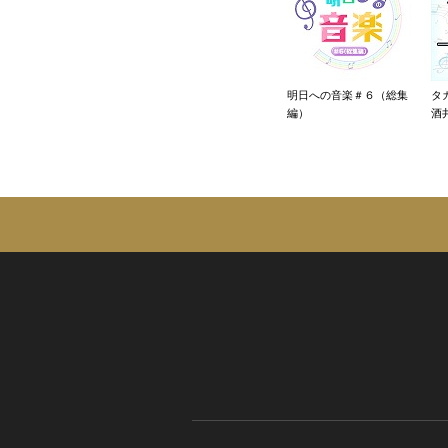
明日への音楽＃６（総集
タカ
編）
酒