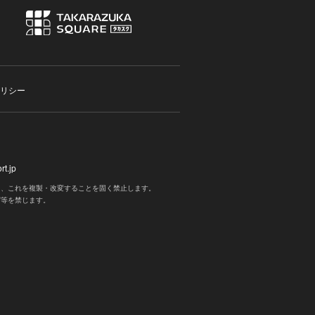
リシー
t.jp
く、これを複製・改変することを固く禁止します。
写等を禁じます。