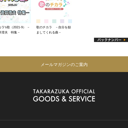
ラ's歌（2021-9） －
歌のチカラ －自分を励
井澄夫 特集－
ましてくれる曲－
メールマガジンのご案内