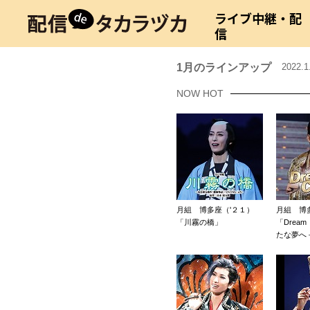
ライブ中継・配
信
1月のラインアップ
2022.
NOW HOT
月組 博多座（'２１）
月組 博
「川霧の橋」
「Dream
たな夢へ