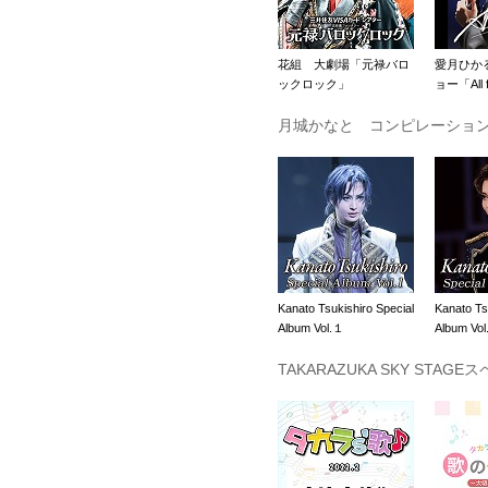
花組 大劇場「元禄バロ
愛月ひか
ックロック」
ョー「All 
月城かなと コンピレーショ
Kanato Tsukishiro Special
Kanato Ts
Album Vol.１
Album Vo
TAKARAZUKA SKY STAGE