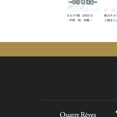
タカラ's歌（2022-2）
歌のチカ
－中村 暁 特集－
と聴きた