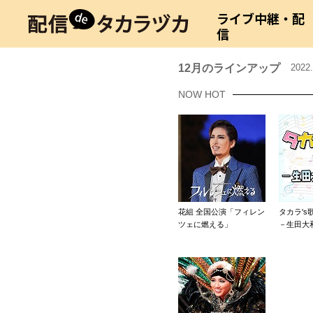
ライブ中継・配
信
12月のラインアップ
2022
NOW HOT
花組 全国公演「フィレン
タカラ's歌
ツェに燃える」
－生田大