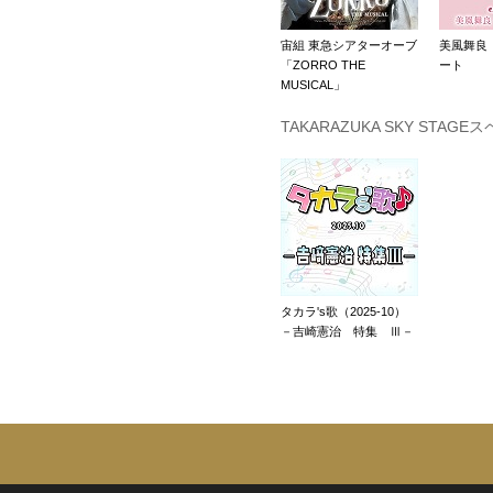
宙組 東急シアターオーブ
美風舞良
「ZORRO THE
ート
MUSICAL」
TAKARAZUKA SKY STAGE
タカラ's歌（2025-10）
－吉崎憲治 特集 Ⅲ－