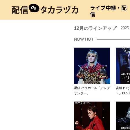
ライブ中継・配
信
12月のラインアップ
2025
NOW HOT
星組 バウホール「アレク
宙組 ('9
サンダー」
ト」BEST