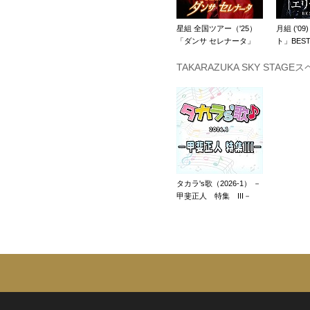
星組 全国ツアー（'25）
月組 ('0
「ダンサ セレナータ」
ト」BEST
TAKARAZUKA SKY STAGE
タカラ's歌（2026-1） －
甲斐正人 特集 III－