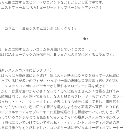
ちろん曲に対するエピソードやコメントなどもどしどし受付中です。
クエストフォームはTCAミュージックトップページからアクセス！
◆￣￣￣￣￣￣￣￣￣￣￣￣￣￣￣￣￣￣￣￣￣￣￣￣￣￣￣￣￣￣￣￣￣￣
 コラム 「最新システムコンポにビックリ！」
────────────────────────────────◆♪
回、音楽に関する楽しいコラムをお届けしていくこのコーナー。
回はTCAミュージックの宣伝担当、Ｂｏｎさんの音楽に関するコラムです。
最新システムコンポにビックリ！】
近はもっぱら映画館に足を運び、気に入った映画はＤＶＤを買って一人観賞に
けっている時が多いのですが、やっぱり一番の趣味は音楽鑑賞（言い方が古い
）。システムコンポのスピーカーから流れるメロディーに耳を傾ける・・・。
しかし、音量が途中から小さくなってくるではありませんか！音量を上げてみ
も結果は同じ。色々調べてみると、なんとＭＤもプレーヤーもディスク・エラー
出っ放し・・・。（ショック！）。過去に３度も修理に出してるし、修理代も
かにならないので、思い切って新品を購入しようかと家電店へ直行。ＨＤＤ内
やデジタルオーディオプレーヤーに直接転送出来る機能がついていたりと、私
持っているコンポがとても色あせてみえるぐらいの最新システムコンポがズラ
！（時代についていけてないですね私・・・）。ホント、オーディオ製品の進
は日進月歩だなぁと感じました。コンポと一緒にデジタルオーディオプレーヤー