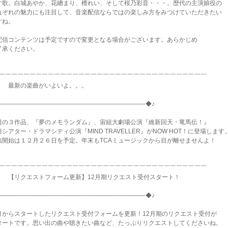
す歌。白城あやか、花總まり、檀れい、そして桜乃彩音・・・。歴代の主演娘役の
れぞれの魅力にも注目して、音楽配信ならではの楽しみ方をみつけていただきたい
すね。
配信コンテンツは予定ですので変更となる場合がございます。あらかじめ
了承ください。
◆￣￣￣￣￣￣￣￣￣￣￣￣￣￣￣￣￣￣￣￣￣￣￣￣￣￣￣￣￣￣￣￣￣￣
 最新の楽曲がいよいよ。。。
────────────────────────────────◆♪
題の３作品、『夢のメモランダム』、宙組大劇場公演『維新回天・竜馬伝！』
シアター・ドラマシティ公演『MIND TRAVELLER』がNOW HOT！に登場します
信開始は１２月２６日を予定。年末もTCAミュージックから目が離せませんよ！
◆￣￣￣￣￣￣￣￣￣￣￣￣￣￣￣￣￣￣￣￣￣￣￣￣￣￣￣￣￣￣￣￣￣￣
 【リクエストフォーム更新】12月期リクエスト受付スタート！
────────────────────────────────◆♪
月からスタートしたリクエスト受付フォームを更新！12月期のリクエスト受付が
タートです。思い出の曲や聴きたい曲など、たっぷりリクエストしてくださいね。