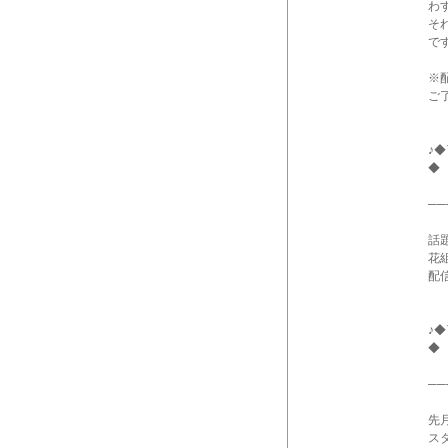
わ
そ
で
※
ご
♪
◆
──
話
花組
配
♪
◆
──
先
ス