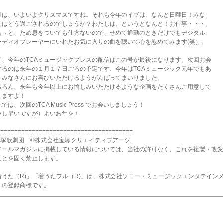
月は、いよいよクリスマスですね。それも今年のイブは、なんと日曜日！みな
んはどう過ごされるのでしょうか？わたしは、というとなんと！お仕事・・・。
ぁ～と、ため息をついても仕方ないので、せめて通勤のときだけでもデジタル
ーディオプレーヤーにいれたお気に入りの曲を聴いて心を慰めてみます(笑）。
て、今年のTCAミュージックプレスの配信はこの号が最後になります。次回お会
するのは来年の１月１７日ごろの予定です。今年はTCAミュージック元年でもあ
、みなさんにお喜びいただけるようがんばってまいりました。
ちろん、来年も今年以上にお愉しみいただけるような企画をたくさんご用意して
きますよ！
では、次回のTCA Music Press でお会いしましょう！
少し早いですが）よいお年を！
=======================================
宝塚歌劇団 ©株式会社宝塚クリエイティブアーツ
メールマガジンに掲載している情報については、当社の許可なく、これを複製・改変
ことを固く禁止します。
着うた（R)」「着うたフル（R)」は、株式会社ソニー・ミュージックエンタテイン
トの登録商標です。