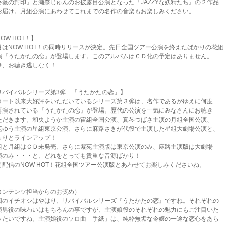
薔薇の封印』と瀬奈じゅんのお披露目公演となった『JAZZYな妖精たち』の２作品
お届け。月組公演にあわせてこれまでの名作の音楽もお楽しみください。
OW HOT！】
月はNOW HOT！の同時リリースが決定。先日全国ツアー公演を終えたばかりの花組
演『うたかたの恋』が登場します。このアルバムはＣＤ化の予定はありません。
ひ、お聴き逃しなく！
リバイバルシリーズ第3弾 「うたかたの恋」】
タート以来大好評をいただいているシリーズ第３弾は、名作であるがゆえに何度
再演されている『うたかたの恋』が登場。歴代の公演を一気にみなさんにお聴き
ただきます。和央ようか主演の宙組全国公演、真琴つばさ主演の月組全国公演、
苑ゆう主演の星組東京公演、さらに麻路さきが代役で主演した星組大劇場公演と、
らりとラインアップ！
組と月組はＣＤ未発売、さらに紫苑主演版は東京公演のみ、麻路主演版は大劇場
演のみ・・・と、どれをとっても貴重な音源ばかり！
時配信のNOW HOT！花組全国ツアー公演版とあわせてお楽しみくださいね。
コンテンツ担当からのお奨め）
回のイチオシはやはり、リバイバルシリーズ『うたかたの恋』ですね。それぞれの
演男役の味わいはもちろんの事ですが、主演娘役のそれぞれの魅力にもご注目いた
きたいですね。主演娘役のソロ曲「手紙」は、純粋無垢な令嬢の一途な恋心をあら