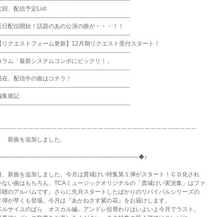
-------------------------------------------------------------------
回、配信予定List
-------------------------------------------------------------------
近日配信開始！話題のあの公演の曲が・・・！！
-------------------------------------------------------------------
【リクエストフォーム更新】12月期リクエスト受付スタート！
-------------------------------------------------------------------
コラム「最新システムコンポにビックリ！」
-------------------------------------------------------------------
現在、配信中の曲はコチラ！
-------------------------------------------------------------------
編集後記
-------------------------------------------------------------------
◆￣￣￣￣￣￣￣￣￣￣￣￣￣￣￣￣￣￣￣￣￣￣￣￣￣￣￣￣￣￣￣￣￣￣
 新曲を追加しました。
────────────────────────────────◆♪
日、新曲を追加しました。今月は貴城けい特集第１弾がスタート！ＣＤ化され
いない曲はもちろん、TCAミュージックオリジナルの「貴城けい実況集」はファ
必聴のアルバムです。さらに先月スタートしたばかりのリバイバルシリーズの
２弾が早くも登場。今月は『あかねさす紫の花』をお届けします。
ベルサイユのばら オスカル編」アンドレ役替わりはいよいよ今月でラスト。