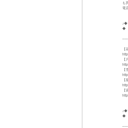
も
電
♪
◆
──
【
htt
【
htt
【
htt
【
htt
【
htt
♪
◆
──