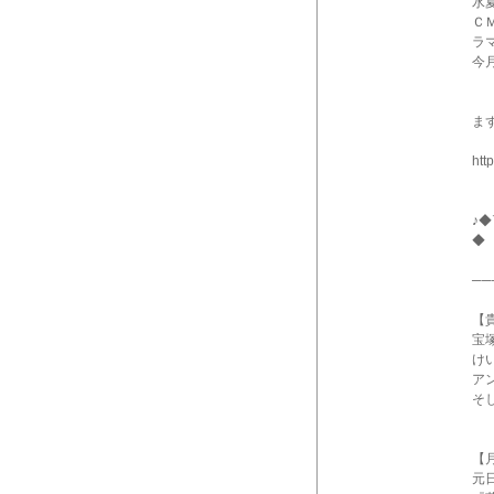
水
Ｃ
ラ
今
ま
htt
♪
◆
──
【
宝
け
ア
そ
【
元