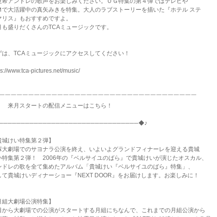
夏希アンドレの歌声をお楽しみください。ＯＧ特集の第４弾ではテレビや
Ｍで大活躍中の真矢みきを特集。大人のラブストーリーを描いた『ホテル ステ
マリス』もおすすめですよ。
月も盛りだくさんのTCAミュージックです。
ずは、TCAミュージックにアクセスしてください！
ps://www.tca-pictures.net/music/
◆￣￣￣￣￣￣￣￣￣￣￣￣￣￣￣￣￣￣￣￣￣￣￣￣￣￣￣￣￣￣￣￣￣￣
 来月スタートの配信メニューはこちら！
────────────────────────────────◆♪
貴城けい特集第２弾】
塚大劇場でのサヨナラ公演を終え、いよいよグランドフィナーレを迎える貴城
い特集第２弾！ 2006年の『ベルサイユのばら』で貴城けいが演じたオスカル、
ンドレの歌を全て集めたアルバム「貴城けい『ベルサイユのばら』特集」、
して貴城けいディナーショー『NEXT DOOR』をお届けします。お楽しみに！
月組大劇場公演特集】
日から大劇場での公演がスタートする月組にちなんで、これまでの月組公演から