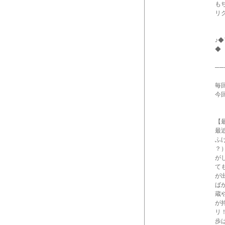
も
リ
♪
◆
──
毎
今
【
最
ふ
？
が
て
が
ば
蔵
が
リ
歩