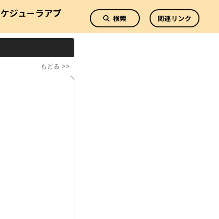
スケジューラアプ
検索
関連リンク
リ
もどる >>