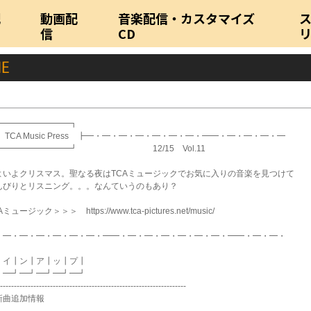
配
動画配
音楽配信・カスタマイズ
信
CD
━━━━━━━━━┓
 TCA Music Press ┣━・━・━・━・━・━・━・━━・━・━・━・━
━━━━━━━━━┛ 12/15 Vol.11
よいよクリスマス。聖なる夜はTCAミュージックでお気に入りの音楽を見つけて
んびりとリスニング。。。なんていうのもあり？
Aミュージック＞＞＞ https://www.tca-pictures.net/music/
・━・━・━・━・━・━・━━・━・━・━・━・━・━・━━・━・━・
┃イ┃ン┃ア┃ッ┃プ┃
┛━┛━┛━┛━┛━┛
-------------------------------------------------------------------
新曲追加情報