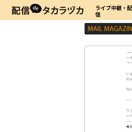
ライブ中継・
信
┏
━┫
┗
い
の
TC
━
ラ
━
-----
◆