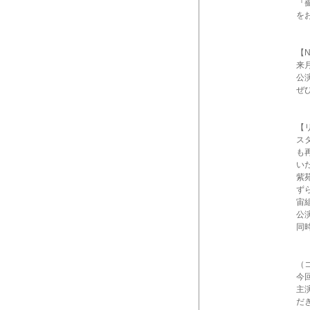
『
を
【N
来
公
ぜ
【
ス
も
い
紫
ず
宙
公
同
（
今
主
だ