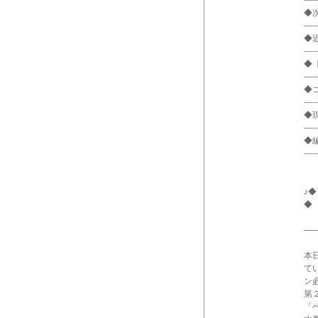
-----
◆次
-----
◆
-----
◆
-----
◆
-----
◆
-----
◆
-----
♪
◆
──
本
て
ン
第
「