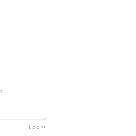
す
メ
もどる >>