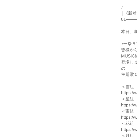
♪━━
│《新着
01───
本日、
♪一挙
皆様か
MUSIC
登場し
の
主題歌
＜雪組（
https://
＜星組（
https://
＜宙組（
https://
＜花組（
https://
＜月組（