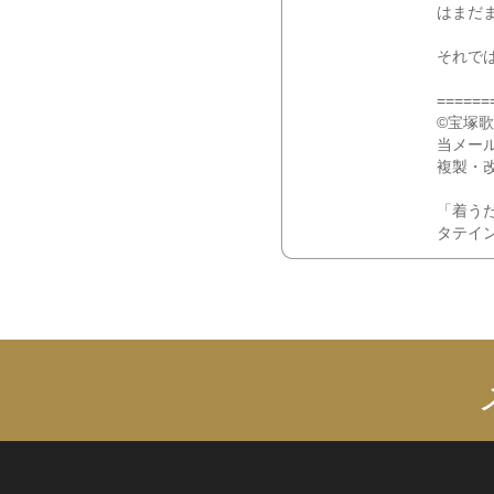
はまだ
それでは
======
©宝塚
当メー
複製・
「着う
タテイ