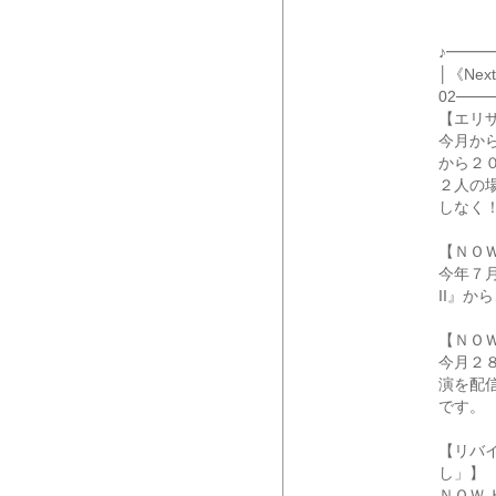
♪━━
│《Ne
02───
【エリ
今月か
から２
２人の
しなく
【ＮＯ
今年７
II』
【ＮＯ
今月２
演を配
です。
【リバ
し」】
ＮＯＷ 