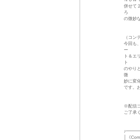
併せて
ろ
の微妙
（コン
今回も
ー
ト＆エ
ト
のやり
微
妙に変
です。
※配信
ご了承
♪━━
│《Co