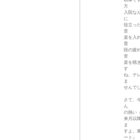
方
入院な
に
役立っ
音
楽を入
普
段の疲
音
楽を聴
す
ね。テ
ま
せんで
さて、
ん
の熱い
来月以
ま
すよ。東
ート』