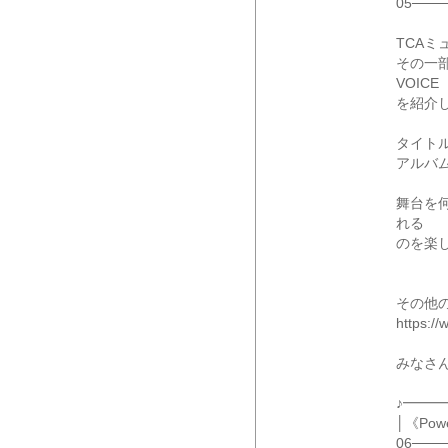
05───
TCAミ
その一部
VOICE
を紹介
タイト
アルバ
舞台を
れる
のを楽
その他の
https://
みなさん
♪━━
│《Po
06───