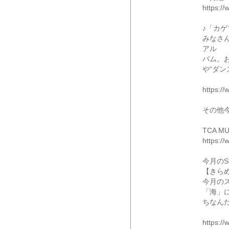
https://
♪「カ
みなさん
アル
バム。
や“ダ
https://
その他
TCA 
https://
今月のSp
【きら
今月のス
「海」
ちなん
https://