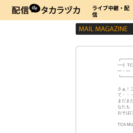
ライブ中継・配
信
┏━━
━┫ T
━・━
┗━━
さぁ！
て・・
まだま
なたも
おそばに
TCA MUS