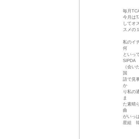
毎月TC
今月はTA
してオ
スメの
私のイ
何
といっ
SIPDA
（会い
国
語で見
か
り私の
ま
た素晴
曲
がいっ
星組 