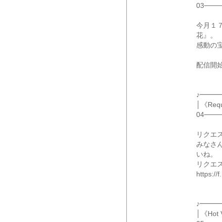
03───
今月１
花』。
感動の
配信開
♪━━
│《Re
04───
リクエ
みなさ
いね。
リクエ
https:/
♪━━
│《Ho