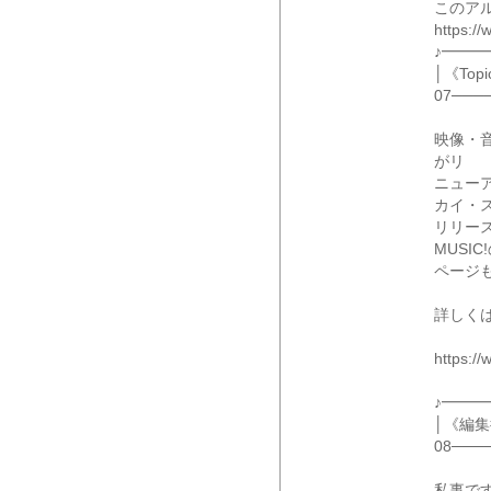
このア
https://
♪━━
│《Top
07───
映像・音
がリ
ニュー
カイ・
リリー
MUSIC
ページ
詳しく
https://
♪━━
│《編
08───
私事で