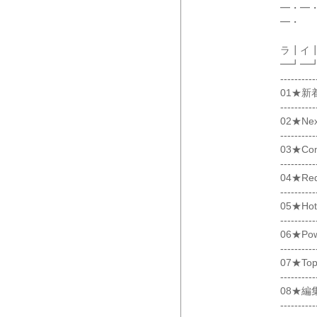
━・━
━・
ラ┃イ
━┛━
----------
01★新
----------
02★Nex
----------
03★Com
----------
04★Req
----------
05★Hot 
----------
06★Pow
----------
07★Topi
----------
08★編
----------