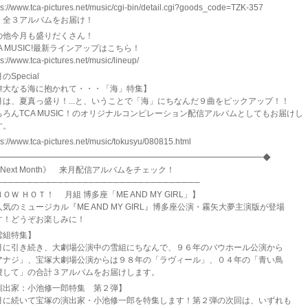
ps://www.tca-pictures.net/music/cgi-bin/detail.cgi?goods_code=TZK-357
、全３アルバムをお届け！
の他今月も盛りだくさん！
A MUSIC!最新ラインアップはこちら！
ps://www.tca-pictures.net/music/lineup/
のSpecial
偉大なる海に抱かれて・・・「海」特集】
月は、夏真っ盛り！...と、いうことで「海」にちなんだ９曲をピックアップ！！
ちろんTCA MUSIC！のオリジナルコンピレーション配信アルバムとしてもお届けし
す。
ps://www.tca-pictures.net/music/tokusyu/080815.html
━━━━━━━━━━━━━━━━━━━━━━━━━━━━━━━━━◆
Next Month》 来月配信アルバムをチェック！
─────────────────────────────────
ＯＷ ＨＯＴ！ 月組 博多座「ME AND MY GIRL」】
人気のミュージカル『ME AND MY GIRL』博多座公演・霧矢大夢主演版が登場
す！どうぞお楽しみに！
雪組特集】
月に引き続き、大劇場公演中の雪組にちなんで、９６年のバウホール公演から
アナジ」、宝塚大劇場公演からは９８年の「ラヴィール」、０４年の「青い鳥
捜して」の合計３アルバムをお届けします。
演出家：小池修一郎特集 第２弾】
月に続いて宝塚の演出家・小池修一郎を特集します！第２弾の次回は、いずれも