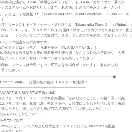
塚大劇場公演から９１年「華麗なるギャツビー」と９４年「カサノヴァ・夢のか
み」の２アルバムをお贈りいたします。あの懐かしの名作をお楽しみ下さい！
アノカセット復刻版ＣＤ「Takarazuka Piano Sound Selections －1995～2004
」】
度リリースされるピアノカセット復刻版ＣＤ「Takarazuka Piano Sound Selection
995～2004－」を、TCA MUSIC!でもお届け！懐かしいタカラヅカの名曲が２３曲
り沢山！ シンプルなピアノの魅力で、タカラヅカの世界を満喫してみてください！
コンテンツ担当からのおすすめ）
のイチオシはもちろん、月組博多座「ME AND MY GIRL」！
群の歌唱力を誇る霧矢大夢の博多座初主演公演、なんとＣＤ化の予定がない大変
重なアルバムです。ぜひ、アルバム全てをお楽しみください！
配信コンテンツは予定ですので変更となる場合がございます。あらかじめ
了承ください。
━━━━━━━━━━━━━━━━━━━━━━━━━━━━━━━━━◆
Coming Soon》 話題のあの曲がTCA MUSIC!に登場！
─────────────────────────────────
AKARAZUKA SKY STAGE Special】
カラヅカ・スカイ・ステージの新音楽番組「なみだのでるうた」の第１回、花組
未涼亜希、桜一花、紫峰七海、初姫さあや、日向燦による歌を配信します。番組
見逃した方も、楽しんだ方も再びTCA MUSIC!にてお楽しみください！
なみだのでるうた vol.１」
IME TO LOVE】
UA5のデビューシングルより壮大なオーケストラによるBallad Ver.も配信！
うぞお楽しみに。