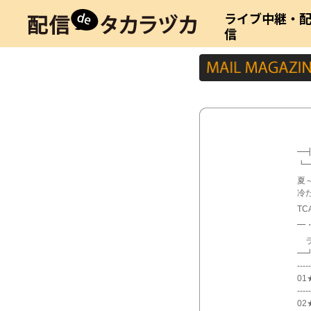
ライブ中継・
信
┏
━┫
┗
夏
冷
TCA
━
ラ
━
-----
01
-----
02★