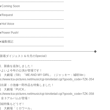
-----------------------------------------------------------------
★Coming Soon
-----------------------------------------------------------------
★Request
-----------------------------------------------------------------
Hot Voice
-----------------------------------------------------------------
Power Push!
-----------------------------------------------------------------
7★編集後記
-----------------------------------------------------------------
━━━━━━━━━━━━━━━━━━━━━━━━━━━━━━━━━◆
新着ダイジェスト＆今月のSpecial》
─────────────────────────────────
日、新曲を追加しました！
いよいよ今年の公演が登場です！
 大劇場（'08）「ME AND MY GIRL」（ジャッキー：城咲Ver.）
ps://www.tca-pictures.net/music/cgi-bin/detail.cgi?goods_code=TZK-354
演出家：小池修一郎作品を特集しました！
組 大劇場「PUCK」
ps://www.tca-pictures.net/music/cgi-bin/detail.cgi?goods_code=TZK-358
、全３アルバムが登場！
雪組特集もどうぞ！
組 大劇場「ミロワール」