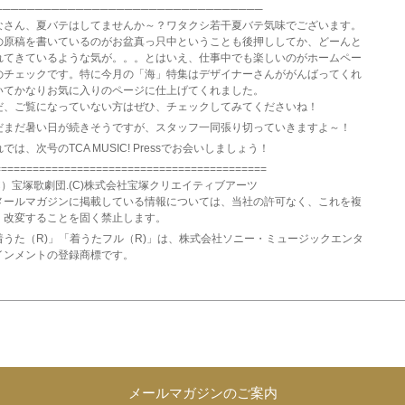
─────────────────────────────────
なさん、夏バテはしてませんか～？ワタクシ若干夏バテ気味でございます。
の原稿を書いているのがお盆真っ只中ということも後押ししてか、どーんと
れてきているような気が。。。とはいえ、仕事中でも楽しいのがホームペー
のチェックです。特に今月の「海」特集はデザイナーさんががんばってくれ
いてかなりお気に入りのページに仕上げてくれました。
だ、ご覧になっていない方はぜひ、チェックしてみてくださいね！
だまだ暑い日が続きそうですが、スタッフ一同張り切っていきますよ～！
では、次号のTCA MUSIC! Pressでお会いしましょう！
===========================================
C）宝塚歌劇団.(C)株式会社宝塚クリエイティブアーツ
メールマガジンに掲載している情報については、当社の許可なく、これを複
・改変することを固く禁止します。
着うた（R)」「着うたフル（R)」は、株式会社ソニー・ミュージックエンタ
インメントの登録商標です。
メールマガジンのご案内