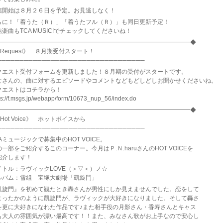
信開始は８月２６日を予定。お見逃しなく！
らに！「着うた（Ｒ）」「着うたフル（Ｒ）」も同日更新予定！
楽曲もTCA MUSIC!でチェックしてくださいね！
━━━━━━━━━━━━━━━━━━━━━━━━━━━━━━━━━◆
Request》 ８月期受付スタート！
─────────────────────────────────
クエスト受付フォームを更新しました！８月期の受付がスタートです。
なさんの、曲に対するエピソードやコメントなどもどしどしお聞かせくださいね。
クエストはコチラから！
ps://f.msgs.jp/webapp/form/10673_nup_56/index.do
━━━━━━━━━━━━━━━━━━━━━━━━━━━━━━━━━◆
Hot Voice》 ホットボイスから
─────────────────────────────────
Aミュージックで募集中のHOT VOICE。
一部をご紹介するこのコーナー。今月はＰ.Ｎ.haruさんのHOT VOICEを
紹介します！
イトル：ラヴィックLOVE（＞▽＜）ノ☆
ルバム：雪組 宝塚大劇場「凱旋門」
凱旋門』を初めて観たとき轟さんが男性にしか見えませんでした。恋をして
まったかのように凱旋門が、ラヴィックが大好きになりました。そして轟さ
を更に大好きになれた作品です♪また相手役の月影さん・香寿さんとキャス
も大人の雰囲気が漂い最高です！！また、みなさん歌がお上手なので安心し