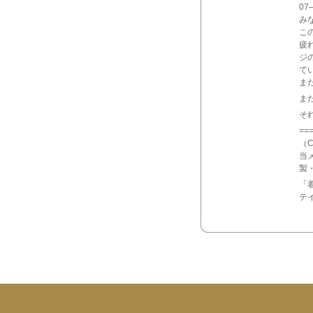
07
み
こ
疲
ジ
て
ま
ま
それ
==
（
当
製
「
テ