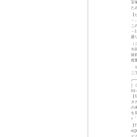
宝
た
【ピ
－
この
－1
盛
（
今回
抜
貴
※
ご
♪
│《
03
【T
タ
の
を
○「
【T
AQ
ど