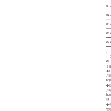
-----
03
-----
04
-----
05★
-----
06★
-----
0
-----
♪
│《
01
本
◆
月組
htt
◆
月
htt
他
◆
雪