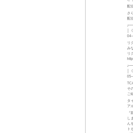
配
さ
配信
♪
│《
04
リ
み
リ
htt
♪
│《
05
TC
その
ご
タ
ア
『
し
ん
ト