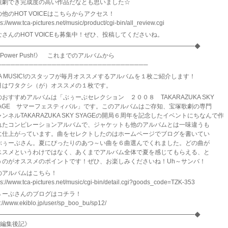
観劇でき完成度の高い作品だなとも思いました☆
他のHOT VOICEはこちらからアクセス！
ps://www.tca-pictures.net/music/product/cgi-bin/all_review.cgi
なさんのHOT VOICEも募集中！ぜひ、投稿してくださいね。
━━━━━━━━━━━━━━━━━━━━━━━━━━━━━━━━━◆
Power Push!》 これまでのアルバムから
─────────────────────────────────
CA MUSIC!のスタッフが毎月オススメするアルバムを１枚ご紹介します！
月はワタクシ（が）オススメの１枚です。
のおすすめアルバムは「ぶぅーぶセレクション ２００８ TAKARAZUKA SKY
YAGE サマーフェスティバル」です。このアルバムはご存知、宝塚歌劇の専門
ンネルTAKARAZUKA SKY SYAGEの開局６周年を記念したイベントにちなんで作
れたコンピレーションアルバムで、ジャケットも他のアルバムとは一味違うも
に仕上がっています。曲をセレクトしたのはホームページでブログを書いてい
ぶぅーぶさん。夏にぴったりのあつ～い曲を６曲選んでくれました。どの曲が
ススメというわけではなく、あくまでアルバム全体で夏を感じてもらえる、と
うのがオススメのポイントです！ぜひ、お楽しみくださいね！Uh～サンバ！
のアルバムはこちら！
ps://www.tca-pictures.net/music/cgi-bin/detail.cgi?goods_code=TZK-353
ぅーぶさんのブログはコチラ！
p://www.ekiblo.jp/user/sp_boo_bu/sp12/
━━━━━━━━━━━━━━━━━━━━━━━━━━━━━━━━━◆
《編集後記》