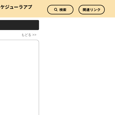
スケジューラアプ
検索
関連リンク
リ
もどる >>