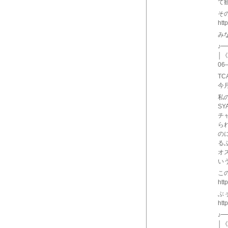
て
その
htt
み
♪
│《
06
T
今
私
S
チャ
ら
の
る
オ
い
こ
htt
ぶ
htt
♪
│