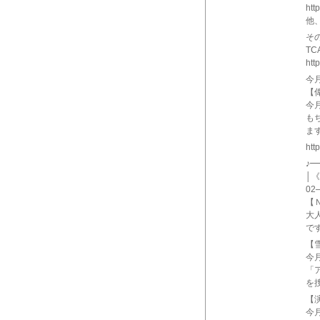
htt
他
そ
TC
htt
今月
【
今
も
ま
htt
♪
│《
02
【Ｎ
大
で
【
今
「
を
【
今