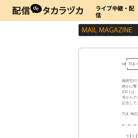
ライブ中継・配
信
　┏━━━━━
━┫ TCA
  ┗━━━
梅雨空の
静かに響
SIC!
等からア
記念して
TCA MUS
━・━・━
　ラ┃イ┃