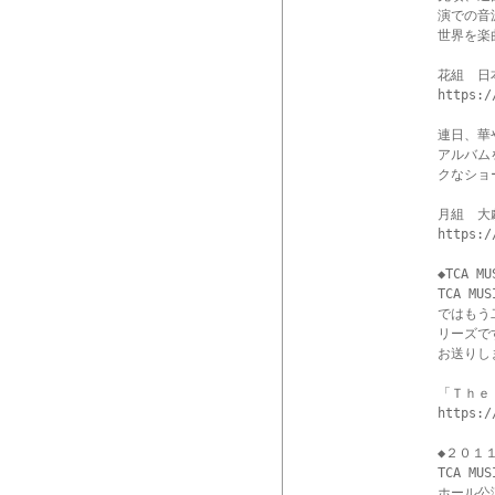
演での音
世界を楽
花組　日
https:/
連日、華
アルバム
クなショ
月組　大
https:/
◆TCA 
TCA 
ではもう
リーズで
お送りし
「Ｔｈｅ
https:/
◆２０１
TCA 
ホール公