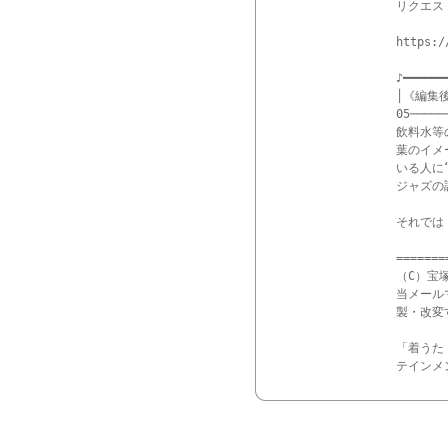
リクエス
https:/
♪━━━━━━
│《編集後
05─────
飲料水等
葉のイメ
いる人に
ジャズの調
それでは！
=======
（C）宝
当メール
製・改変
「着うた