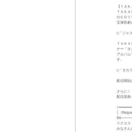
【ＴＡＫ
ＴＡＫＡ
のＣＤリ
宝塚歌劇
○「ジャ
ＴＡＫＡ
ナー「タカ
アルバム
す。

○「タカラ
配信開始
さらに！
配信楽曲も
♪━━━━━━
│《Req
04─────
リクエス
みなさん