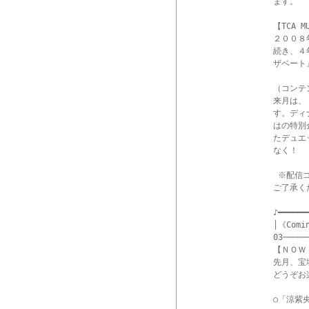
ます。

【TCA 
２００８
続き、４
ザベート
（コンテ
来月は、
す。ディ
はの特別
たデュエ
なく！

 ※配信
ご了承く
♪━━━━━━
│《Comi
03─────
【ＮＯＷ 
先月、宝
どうぞお
○「涼紫