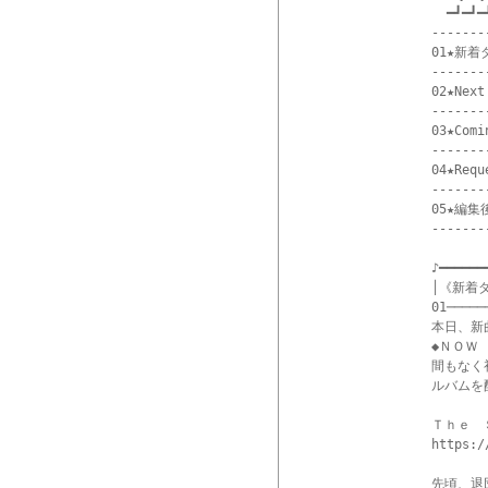
  ━┛━┛━┛
-------
01★新着
-------
02★Next 
-------
03★Comin
-------
04★Reque
-------
05★編集後
-------
♪━━━━━━
│《新着
01─────
本日、新
◆ＮＯＷ 
間もなく
ルバムを
Ｔｈｅ　
https:/
先頃、退