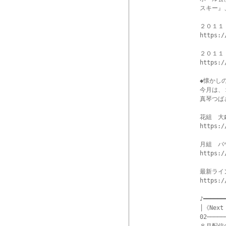
スキー』
２０１１
https:/
２０１１
https:/
◆懐かし
今月は、
真琴つば
花組　大
https:/
月組　バ
https:/
最新ライ
https:/
♪━━━━━━
│《Nex
02─────