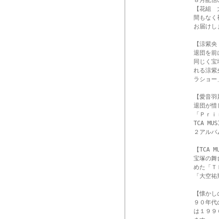
８月配信
【花組　
間もなく
お届けし
【涼紫央
退団を前
同じく宝
れる涼紫
ラショー
【愛音羽
退団が惜
「Ｐｒｉ
TCA 
２アルバ
【TCA 
宝塚の舞
めた「Ｔ
「大空祐
【懐かし
９０年代
は１９９