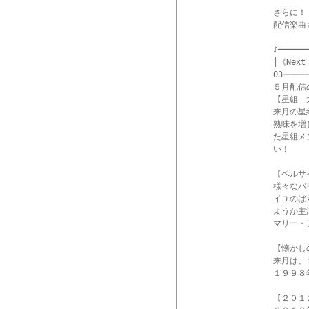
さらに！
配信楽曲も
♪━━━━━━
│《Nex
03─────
５月配信
【星組　
来月の星
熟味を増
た星組メ
い！

【ベルサ
様々なバ
イユのば
ようか主
マリー・
【懐かし
来月は、
１９９８
【２０１