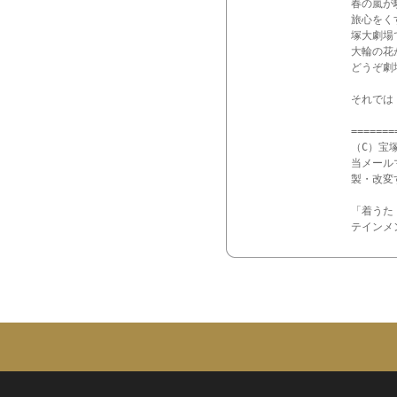
春の嵐が
旅心をく
塚大劇場
大輪の花
どうぞ劇
それでは！
=======
（C）宝
当メール
製・改変
「着うた