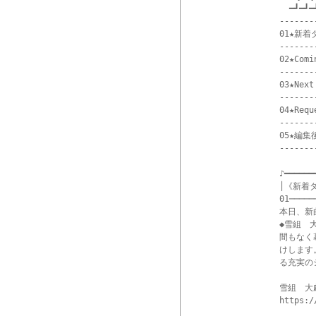
  ━┛━┛━┛
-------
01★新着
-------
02★Comin
-------
03★Next 
-------
04★Reque
-------
05★編集後
-------
♪━━━━━━
│《新着
01─────
本日、新
◆雪組　
間もなく
けします
る充実の
雪組　大
https:/