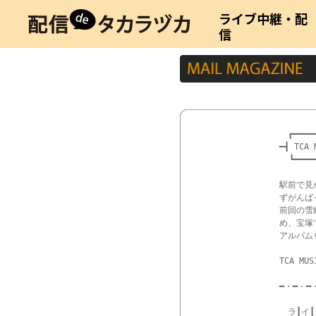
ライブ中継・配
信
　┏━━━━━
━┫ TCA
  ┗━━━
駅前で見
ずがんば
前回の雪
め、宝塚
アルバム
TCA MUS
━・━・━
　ラ┃イ┃