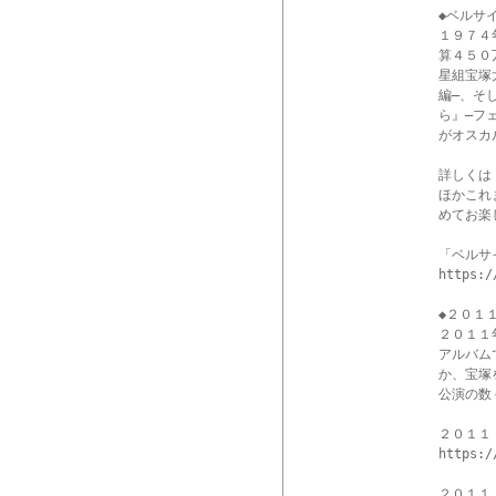
◆ベルサ
１９７４
算４５０
星組宝塚
編―、そ
ら』―フ
がオスカ
詳しくは
ほかこれ
めてお楽
「ベルサ
https:/
◆２０１
２０１１
アルバム
か、宝塚
公演の数
２０１１
https:/
２０１１