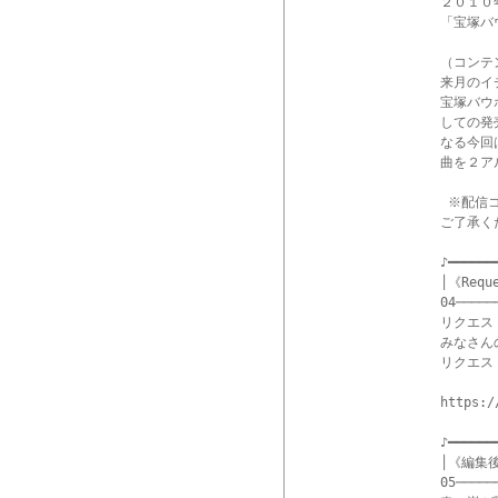
２０１０
「宝塚バ
（コンテ
来月のイ
宝塚バウ
しての発
なる今回
曲を２ア
 ※配信
ご了承く
♪━━━━━━
│《Req
04─────
リクエス
みなさん
リクエス
https:/
♪━━━━━━
│《編集後
05─────