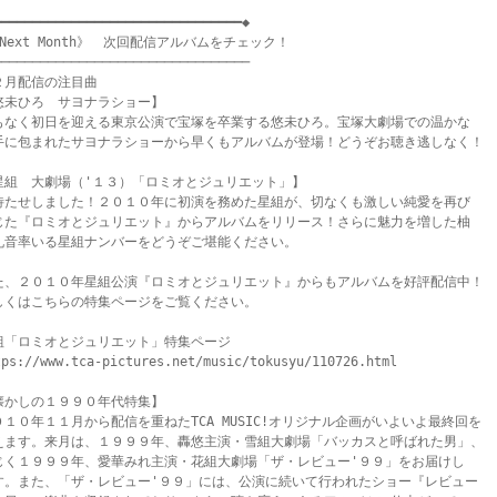
━━━━━━━━━━━━━━━━━━━━━━━━━━━━━━━◆

Next Month》　次回配信アルバムをチェック！

────────────────────────────────

２月配信の注目曲

悠未ひろ　サヨナラショー】

もなく初日を迎える東京公演で宝塚を卒業する悠未ひろ。宝塚大劇場での温かな

手に包まれたサヨナラショーから早くもアルバムが登場！どうぞお聴き逃しなく！

星組　大劇場（'１３）「ロミオとジュリエット」】

待たせしました！２０１０年に初演を務めた星組が、切なくも激しい純愛を再び

じた『ロミオとジュリエット』からアルバムをリリース！さらに魅力を増した柚

礼音率いる星組ナンバーをどうぞご堪能ください。

た、２０１０年星組公演『ロミオとジュリエット』からもアルバムを好評配信中！

しくはこちらの特集ページをご覧ください。

組「ロミオとジュリエット」特集ページ

tps://www.tca-pictures.net/music/tokusyu/110726.html

懐かしの１９９０年代特集】

０１０年１１月から配信を重ねたTCA MUSIC!オリジナル企画がいよいよ最終回を

えます。来月は、１９９９年、轟悠主演・雪組大劇場「バッカスと呼ばれた男」、

じく１９９９年、愛華みれ主演・花組大劇場「ザ・レビュー'９９」をお届けし

す。また、「ザ・レビュー'９９」には、公演に続いて行われたショー『レビュー
