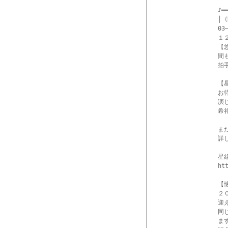
♪━━
│《
03─
１
【
間
拍
【
お
演
希
ま
詳
星
ht
【
２
迎
同
ま