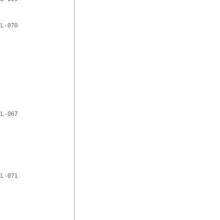
L-070

L-067

L-071
