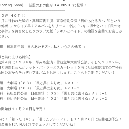
━━━━━━━━━━━━━━━━━━━━━━━━━━━━━━━◆

Coming Soon》　話題のあの曲がTCA MUSIC!に登場！

────────────────────────────────

ＮＯＷ ＨＯＴ！】

０月に行われた星組・真風涼帆主演、東京特別公演『日のあたる方へ―私という

の他者―』からイチ早くアルバムをリリース！小説「ジキル博士とハイド氏の奇

な事件」を舞台化したタカラヅカ版「ジキルとハイド」の物語を楽曲でお楽しみ

さい。

星組　日本青年館「日のあたる方へ―私という名の他者―」

風と共に去りぬ特集】

集第４弾は１９８８年、平みち主演・雪組宝塚大劇場公演、そして２００２年、

悠と瀬奈じゅんがレット・バトラーとスカーレットを演じた日生劇場での専科花

合同公演からそれぞれアルバムをお届けします。こちらもご期待ください！

雪組　大劇場（'８８）「風と共に去りぬ」Ａｃｔ―１

雪組　大劇場（'８８）「風と共に去りぬ」Ａｃｔ―２

専科・花組合同公演　日生劇場（'０２）「風と共に去りぬ」Ａｃｔ―１

専科・花組合同公演　日生劇場（'０２）「風と共に去りぬ」Ａｃｔ―２

信開始は１１月２６日を予定！

らに！「着うた（Ｒ）」「着うたフル（Ｒ）」も１１月２６日に新曲追加予定！

楽曲もTCA MUSIC!でチェックしてくださいね！
