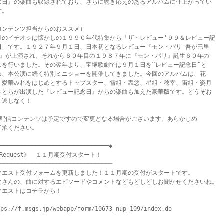
念日』の楽曲も収録されており、さらに聴き応えのあるアルバムに仕上がってい

。

コンテンツ担当からのおススメ）

月のイチオシは懐かしの１９９０年代特集から「ザ・レビュー'９９＆レビュー記

日」です。１９２７年９月１日、日本初となるレビュー『モン・パリ―吾が巴里

―』が上演され、それから６０年目の１９８７年に『モン・パリ』誕生６０年の

しを行いました。その翌年より、宝塚歌劇では９月１日を“レビュー記念日”と

め、本公演に続く特別ミニショーを開催してきました。今回のアルバムは、花

・愛華みれをはじめとするトップスター、雪組・轟悠、星組・稔幸、宙組・姿月

さとらが出演した『レビュー記念日』からの楽曲も加えた豪華版です。どうぞお

き逃しなく！

※配信コンテンツは予定ですので変更となる場合がございます。あらかじめ

了承ください。

━━━━━━━━━━━━━━━━━━━━━━━━━━━━━━━◆

Request》　１１月期受付スタート！

────────────────────────────────

クエスト受付フォームを更新しました！１１月期の受付がスタートです。

なさんの、曲に対するエピソードやコメントなどもどしどしお聞かせくださいね。

クエストはコチラから！

tps://f.msgs.jp/webapp/form/10673_nup_109/index.do
