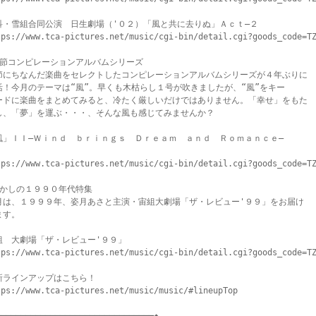
科・雪組合同公演　日生劇場（'０２）「風と共に去りぬ」Ａｃｔ―２

tps://www.tca-pictures.net/music/cgi-bin/detail.cgi?goods_code=TZ
季節コンピレーションアルバムシリーズ

節にちなんだ楽曲をセレクトしたコンピレーションアルバムシリーズが４年ぶりに

活！今月のテーマは“風”。早くも木枯らし１号が吹きましたが、“風”をキー

ードに楽曲をまとめてみると、冷たく厳しいだけではありません。「幸せ」をもた

し、「夢」を運ぶ・・・、そんな風も感じてみませんか？

風」ＩＩ―Ｗｉｎｄ　ｂｒｉｎｇｓ　Ｄｒｅａｍ　ａｎｄ　Ｒｏｍａｎｃｅ―

tps://www.tca-pictures.net/music/cgi-bin/detail.cgi?goods_code=TZ
懐かしの１９９０年代特集

月は、１９９９年、姿月あさと主演・宙組大劇場「ザ・レビュー'９９」をお届け

す。

組　大劇場「ザ・レビュー'９９」

tps://www.tca-pictures.net/music/cgi-bin/detail.cgi?goods_code=TZ
新ラインアップはこちら！

tps://www.tca-pictures.net/music/music/#lineupTop
