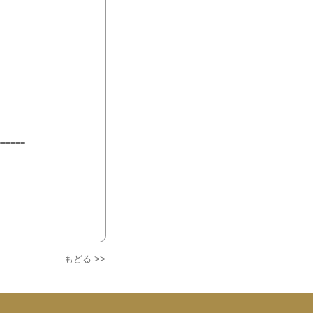
=====

もどる >>