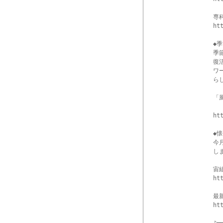
専
ht
◆
季
復
ワ
ら
「
ht
◆
今
しま
宙
ht
最
ht