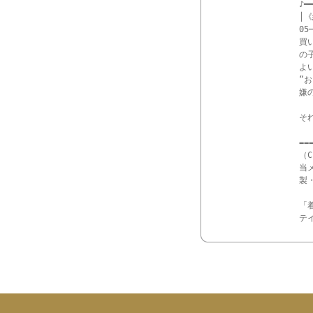
♪━━
│《
05─
買
の
よ
“
嫌
それ
==
（
当
製
「