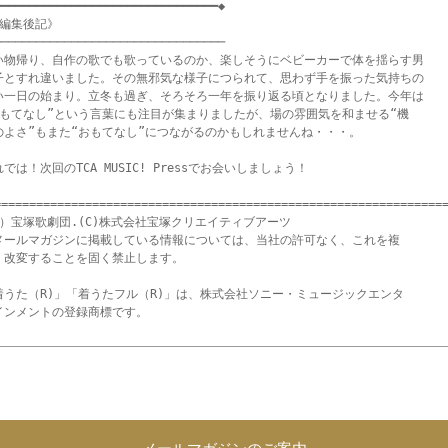
━━━━━━━━━━━━━━━━━━━━━━━━━━━━━━━◆

編集後記》　

────────────────────────────────

い物帰り、自作の歌でも歌っているのか、楽しそうにベビーカーで体を揺らす男

子とすれ違いました。その無邪気な様子につられて、思わず手を振った気持ちの

い一日の始まり。立冬も過ぎ、そろそろ一年を振り返る頃となりました。今年は

おもてなし”という言葉にも注目が集まりましたが、場の雰囲気を和ませる“機

のよさ”もまた“おもてなし”につながるのかもしれませんね・・・。

では！次回のTCA MUSIC! Pressでお会いしましょう！

=================================================================
C）宝塚歌劇団.(C)株式会社宝塚クリエイティブアーツ

メールマガジンに掲載している情報については、当社の許可なく、これを複

・改変することを固く禁止します。

着うた（R)」「着うたフル（R)」は、株式会社ソニー・ミュージックエンタ

メールマガジンのご案内