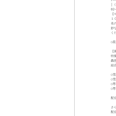
♪━━
│《
02─
【
１
名
妙
くだ
○
【
特
轟
組
○
○
○
○
配
さ
配信