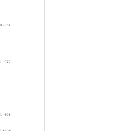
K-861

L-072

L-068

L-069
