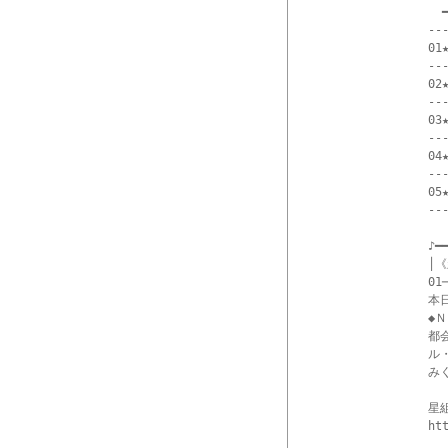
  ━
--
01
--
02★
--
03★
--
04★
--
05
--
♪━━
│
01─
本
◆Ｎ
都
ル
み
星
ht