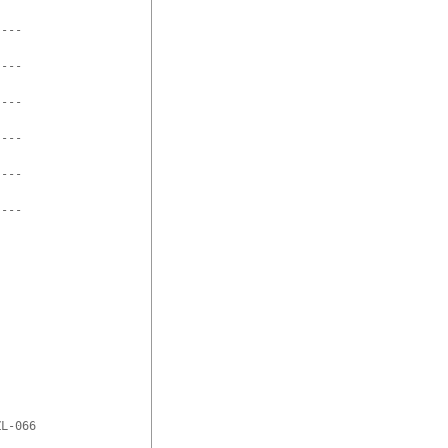
---

---

---

---

---

---

L-066
