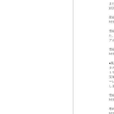
ま
好
星
ht
雪
た
ア
雪
ht
◆
タ
１
宝
ー
しま
雪
ht
専
ht