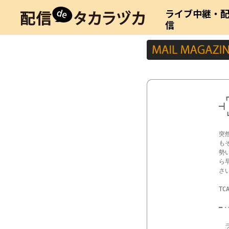
ライブ中継・
信
　┏
━┫
  
突
も
勢
ら
さ
TC
━・
　ラ