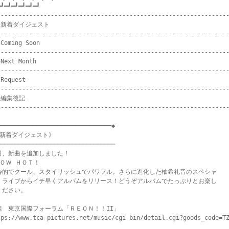
┛━┛━┛━┛━┛━┛

-----------------------------------------------------------------
★新着ダイジェスト

-----------------------------------------------------------------
Coming Soon

-----------------------------------------------------------------
Next Month

-----------------------------------------------------------------
Request

-----------------------------------------------------------------
★編集後記

-----------------------------------------------------------------
━━━━━━━━━━━━━━━━━━━━━━━━━━━━━━━◆

《新着ダイジェスト》

────────────────────────────────

日、新曲を追加しました！

ＯＷ ＨＯＴ！

会的でクール、スタイリッシュでパワフル。さらに進化した柚希礼音のスペシャ

・ライブからイチ早くアルバムをリリース！どうぞアルバムでたっぷりとお楽し

ください。

組　東京国際フォーラム「ＲＥＯＮ！！II」

tps://www.tca-pictures.net/music/cgi-bin/detail.cgi?goods_code=TZ