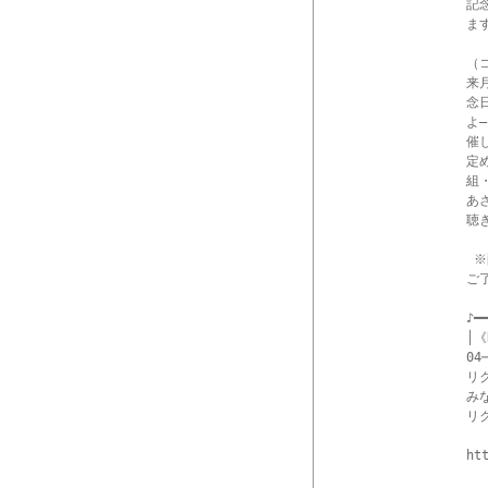
記
ます
（
来
念
よ
催
定
組
あ
聴
 
ご
♪━━
│《
04─
リ
み
リ
ht