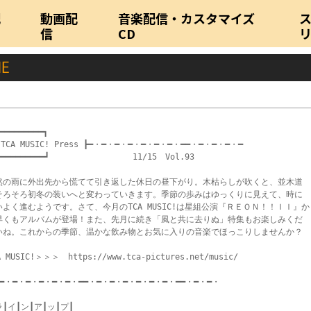
配
動画配
音楽配信・カスタマイズ
信
CD
━━━━━━━━━┓

 TCA MUSIC! Press ┣━・━・━・━・━・━・━・━━・━・━・━・━

┗━━━━━━━━━┛　　　　　　　　　　11/15　Vol.93

然の雨に外出先から慌てて引き返した休日の昼下がり。木枯らしが吹くと、並木道

そろそろ初冬の装いへと変わっていきます。季節の歩みはゆっくりに見えて、時に

いよく進むようです。さて、今月のTCA MUSIC!は星組公演『ＲＥＯＮ！！ＩＩ』か

早くもアルバムが登場！また、先月に続き「風と共に去りぬ」特集もお楽しみくだ

いね。これからの季節、温かな飲み物とお気に入りの音楽でほっこりしませんか？

A MUSIC!＞＞＞　https://www.tca-pictures.net/music/

━・━・━・━・━・━・━━・━・━・━・━・━・━・━━・━・━・

┃イ┃ン┃ア┃ッ┃プ┃
