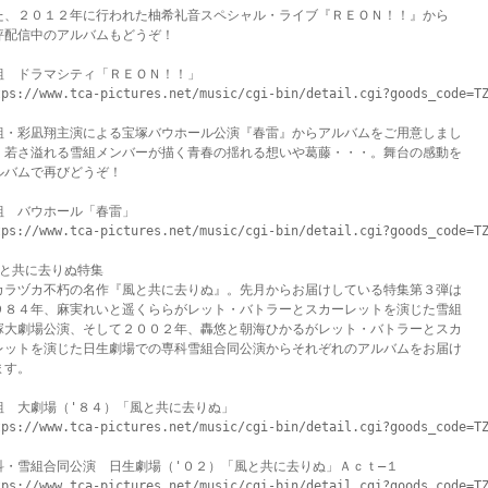
た、２０１２年に行われた柚希礼音スペシャル・ライブ『ＲＥＯＮ！！』から

評配信中のアルバムもどうぞ！

組　ドラマシティ「ＲＥＯＮ！！」

tps://www.tca-pictures.net/music/cgi-bin/detail.cgi?goods_code=TZ
組・彩凪翔主演による宝塚バウホール公演『春雷』からアルバムをご用意しまし

。若さ溢れる雪組メンバーが描く青春の揺れる想いや葛藤・・・。舞台の感動を

ルバムで再びどうぞ！

組　バウホール「春雷」

tps://www.tca-pictures.net/music/cgi-bin/detail.cgi?goods_code=TZ
風と共に去りぬ特集

カラヅカ不朽の名作『風と共に去りぬ』。先月からお届けしている特集第３弾は

９８４年、麻実れいと遥くららがレット・バトラーとスカーレットを演じた雪組

塚大劇場公演、そして２００２年、轟悠と朝海ひかるがレット・バトラーとスカ

レットを演じた日生劇場での専科雪組合同公演からそれぞれのアルバムをお届け

す。

組　大劇場（'８４）「風と共に去りぬ」

tps://www.tca-pictures.net/music/cgi-bin/detail.cgi?goods_code=TZ
科・雪組合同公演　日生劇場（'０２）「風と共に去りぬ」Ａｃｔ―１

tps://www.tca-pictures.net/music/cgi-bin/detail.cgi?goods_code=TZ