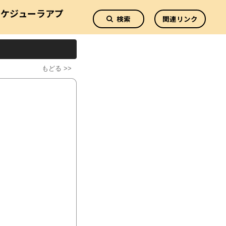
スケジューラアプ
検索
関連リンク
リ
もどる >>