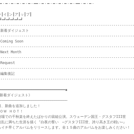
━・━・━・━・━・━・━━・━・━・━・━・━・━・━━・━・━・

┃イ┃ン┃ア┃ッ┃プ┃

┛━┛━┛━┛━┛━┛

-----------------------------------------------------------------
★新着ダイジェスト

-----------------------------------------------------------------
Coming Soon

-----------------------------------------------------------------
Next Month

-----------------------------------------------------------------
Request

-----------------------------------------------------------------
★編集後記

-----------------------------------------------------------------
━━━━━━━━━━━━━━━━━━━━━━━━━━━━━━━◆

《新着ダイジェスト》

────────────────────────────────

日、新曲を追加しました！

ＯＷ ＨＯＴ！

劇場での千秋楽を終えたばかりの宙組公演。スウェーデン国王・グスタフIII世

波乱に満ちた生涯を描く『白夜の誓い　―グスタフIII世、誇り高き王の戦い―』

らイチ早くアルバムをリリースします。全１５曲のアルバムをお楽しみください！
