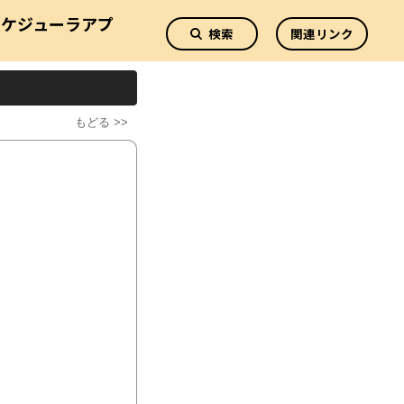
スケジューラアプ
検索
関連リンク
リ
もどる >>