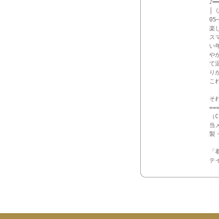
♪━━
│《
05─
楽
ス
い
や
て
り
こ
それ
==
（
当
製
「