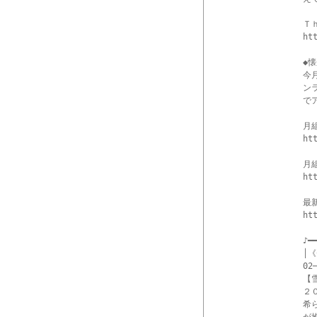
Ｔ
ht
◆
今
ン
で
月
ht
月
ht
最
ht
♪━━
│《
02─
【
２
希