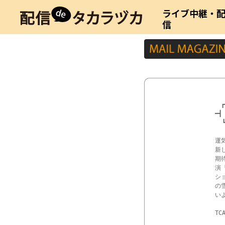
ライブ中継・
信
　┏
━┫
  
運
新
期
演
シ
の
い
TC