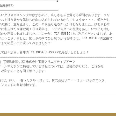
━━━━━━━━━━━━━━━━━━━━━━━━━━━━━━━◆

編集後記》　

────────────────────────────────

しいクリスマスソングのはずなのに、哀しさをふと覚える瞬間があります。クリ

マスを祝う厳かな気持ちが曲に込められているからでしょうか・・・。慌ただし

年の瀬に、立ち止まり、この一年を振り返るきっかけとなりました。ひときわ華

かに彩られた宝塚歌劇１００周年は、トップスターの交代もあり、いつにも増し

温かい声援に包まれました。この一年、TCA MUSIC!をご利用くださいまして、あ

がとうございました。忙しさの中でひと息つかれる時には、TCA MUSIC!の楽曲で

れまでの思い出に浸ってみませんか？

では！次回、新年のTCA MUSIC! Pressでお会いしましょう！

=================================================================
C）宝塚歌劇団.(C)株式会社宝塚クリエイティブアーツ

メールマガジンに掲載している情報については、当社の許可なく、これを複

・改変することを固く禁止します。

着うた（R)」「着うたフル（R)」は、株式会社ソニー・ミュージックエンタ
