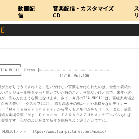
配
動画配
音楽配信・カスタマイズ
信
CD
━━━━━━━━━┓

 TCA MUSIC! Press ┣━・━・━・━・━・━・━・━━・━・━・━・━

┗━━━━━━━━━┛　　　　　　　　　　12/16　Vol.106

気が上がりそうですね！と、思いがけない言葉をかけられたのは、金色の表紙の

しいスケジュール帳をそっと開いていた時のこと。何気ないひと言で、来年への

待が、膨らんだような気になります。さて、今月のTCA MUSIC!は、宙組大劇場公

『白夜の誓い　―グスタフIII世、誇り高き王の戦い―』や凰稀かなめディナー

ョー『Ｍｅｔａｍｏｒｐｈｏｓｅ』から早くもアルバムをリリース！また、前回

雪組大劇場公演『Ｍｙ　Ｄｒｅａｍ　ＴＡＫＡＲＡＺＵＫＡ』のアルバムもいよ

よ登場です！心地のよい音楽で新年を気持ちよく迎えたいですね。

A MUSIC!＞＞＞　https://www.tca-pictures.net/music/
