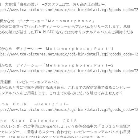
組　大劇場「白夜の誓い　―グスタフIII世、誇り高き王の戦い―」

tps://www.tca-pictures.net/music/cgi-bin/detail.cgi?goods_code=TZ
凰稀かなめ　ディナーショー「Ｍｅｔａｍｏｒｐｈｏｓｅ」

団公演に先立って行われたディナーショーからアルバムをリリースします。凰稀

なめの魅力が詰まったTCA MUSIC!ならではのオリジナルアルバムをご期待くださ



稀かなめ　ディナーショー「Ｍｅｔａｍｏｒｐｈｏｓｅ」Ｐａｒｔ―１

tps://www.tca-pictures.net/music/cgi-bin/detail.cgi?goods_code=TZ
稀かなめ　ディナーショー「Ｍｅｔａｍｏｒｐｈｏｓｅ」Ｐａｒｔ―２

tps://www.tca-pictures.net/music/cgi-bin/detail.cgi?goods_code=TZ
緒月遠麻　コンピレーションアルバム

稀かなめと共に宝塚を退団する緒月遠麻。これまでの配信楽曲で綴るコンピレー

ョンアルバムをご用意します。これまでの歩みに想いを馳せてみませんか？

ｏｍａ　Ｏｚｕｋｉ　―Ｈｅａｒｔｆｕｌ―

tps://www.tca-pictures.net/music/cgi-bin/detail.cgi?goods_code=TZ
Ｔｈｅ　Ｓｔａｒ　Ｃａｌｅｎｄａｒ　２０１５

年のカレンダーのご準備はお済みでしょうか？好評発売中の「２０１５年宝塚ス

ーカレンダー」に登場するスターに合わせたコンピレーションアルバムのお目見

です。TCA MUSIC!では初めてとなる当企画をどうぞお楽しみに！
