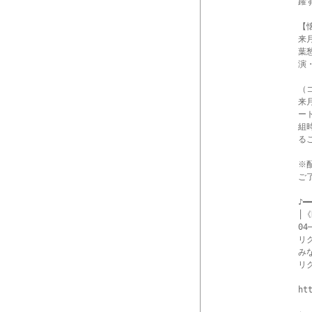
躍
【
来
葉
演
（
来
ー
組
る
※
ご
♪━━
│《
04─
リ
み
リ
ht