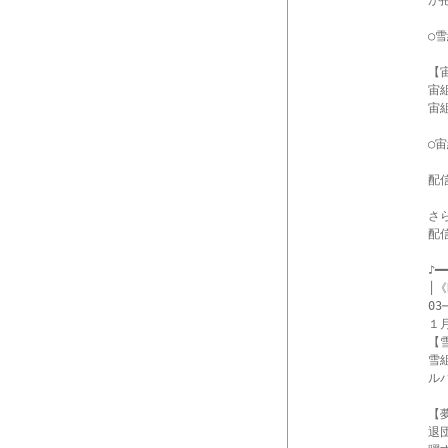
が
○
【
宙
宙
○
配
さ
配信
♪━━
│《
03─
１
【
雪
ル
【
退