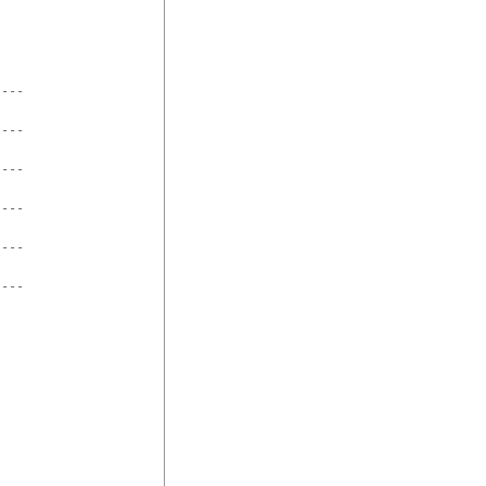
---

---

---

---

---

---
