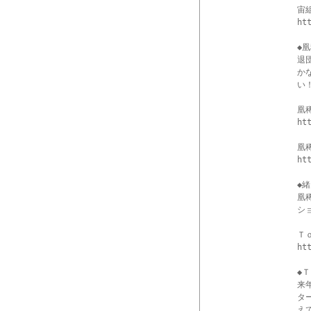
宙
ht
◆
退
か
い！
凰
ht
凰
ht
◆
凰
シ
Ｔ
ht
◆
来
タ
え