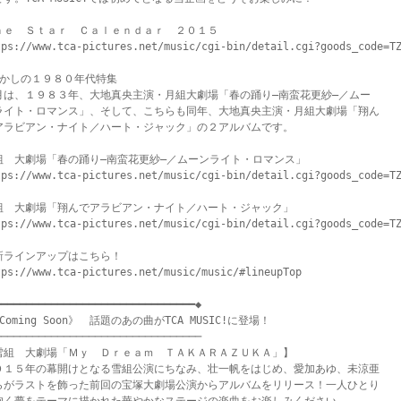
ｈｅ　Ｓｔａｒ　Ｃａｌｅｎｄａｒ　２０１５

tps://www.tca-pictures.net/music/cgi-bin/detail.cgi?goods_code=TZ
懐かしの１９８０年代特集

月は、１９８３年、大地真央主演・月組大劇場「春の踊り―南蛮花更紗―／ムー

ライト・ロマンス」、そして、こちらも同年、大地真央主演・月組大劇場「翔ん

アラビアン・ナイト／ハート・ジャック」の２アルバムです。

組　大劇場「春の踊り―南蛮花更紗―／ムーンライト・ロマンス」

tps://www.tca-pictures.net/music/cgi-bin/detail.cgi?goods_code=TZ
組　大劇場「翔んでアラビアン・ナイト／ハート・ジャック」

tps://www.tca-pictures.net/music/cgi-bin/detail.cgi?goods_code=TZ
新ラインアップはこちら！

tps://www.tca-pictures.net/music/music/#lineupTop

━━━━━━━━━━━━━━━━━━━━━━━━━━━━━━━◆

Coming Soon》　話題のあの曲がTCA MUSIC!に登場！

────────────────────────────────

雪組　大劇場「Ｍｙ　Ｄｒｅａｍ　ＴＡＫＡＲＡＺＵＫＡ」】

０１５年の幕開けとなる雪組公演にちなみ、壮一帆をはじめ、愛加あゆ、未涼亜

らがラストを飾った前回の宝塚大劇場公演からアルバムをリリース！一人ひとり
