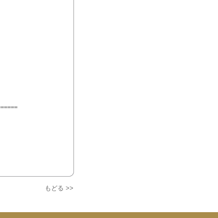
=====

もどる >>