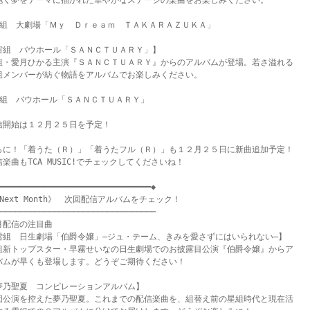
抱く夢をテーマに描かれた華やかなステージの楽曲をお楽しみください。

雪組　大劇場「Ｍｙ　Ｄｒｅａｍ　ＴＡＫＡＲＡＺＵＫＡ」

宙組　バウホール「ＳＡＮＣＴＵＡＲＹ」】

組・愛月ひかる主演『ＳＡＮＣＴＵＡＲＹ』からのアルバムが登場。若さ溢れる

組メンバーが紡ぐ物語をアルバムでお楽しみください。

宙組　バウホール「ＳＡＮＣＴＵＡＲＹ」

信開始は１２月２５日を予定！

らに！「着うた（Ｒ）」「着うたフル（Ｒ）」も１２月２５日に新曲追加予定！

楽曲もTCA MUSIC!でチェックしてくださいね！

━━━━━━━━━━━━━━━━━━━━━━━━━━━━━━━◆

Next Month》　次回配信アルバムをチェック！

────────────────────────────────

月配信の注目曲

雪組　日生劇場「伯爵令嬢」―ジュ・テーム、きみを愛さずにはいられない―】

組新トップスター・早霧せいなの日生劇場でのお披露目公演『伯爵令嬢』からア

バムが早くも登場します。どうぞご期待ください！

夢乃聖夏　コンピレーションアルバム】

団公演を控えた夢乃聖夏。これまでの配信楽曲を、組替え前の星組時代と現在活
