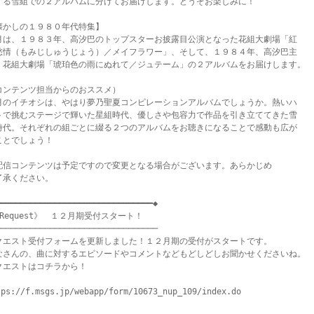
する雪組での２アルバムに分けてお届けします。どうぞお楽しみに！

懐かしの１９８０年代特集】

月は、１９８３年、高汐巴のトップスターお披露目公演となった花組大劇場「紅

愁情（もみじしゅうじょう）／メイフラワー」、そして、１９８４年、高汐巴主

・花組大劇場「琥珀色の雨にぬれて／ジュテーム」の２アルバムをお届けします。

コンテンツ担当からのおススメ）

月のイチオシは、やはり夢乃聖夏コンピレーションアルバムでしょうか。熱いハ

トで挑むステージで輝いた星組時代、優しさや包容力で作品を引き立ててきた雪

時代。それぞれの組ごとに綴る２つのアルバムをお聴きになることで感動も広が

ことでしょう！

配信コンテンツは予定ですので変更となる場合がございます。あらかじめ

了承ください。

━━━━━━━━━━━━━━━━━━━━━━━━━━━━━━━◆

Request》　１２月期受付スタート！

────────────────────────────────

クエスト受付フォームを更新しました！１２月期の受付がスタートです。

なさんの、曲に対するエピソードやコメントなどもどしどしお聞かせくださいね。

クエストはコチラから！

tps://f.msgs.jp/webapp/form/10673_nup_109/index.do
