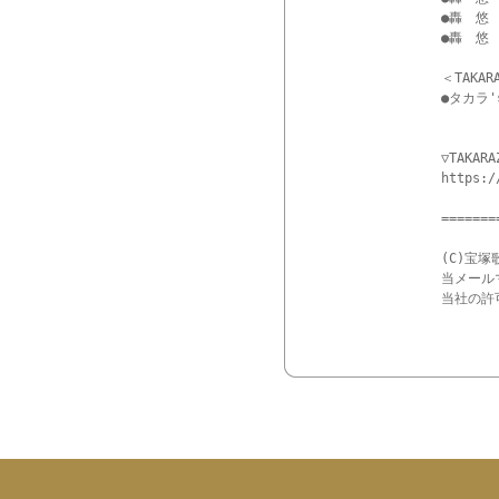
●轟　悠　
●轟　悠　
＜TAKAR
●タカラ'
▽TAKARA
https:
=======
(C)宝塚
当メール
当社の許