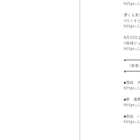
https:/
儚くも美
▽ロミオ
https:/
8月15日
▽珠城りょう
https:/
◆━━━━━━
　《新着
◆━━━━━━
●雪組　
https:/
●華　優
https:/
●宙組　
https:/