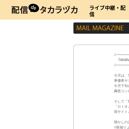
ライブ中継・配
信
♪──────
  TAKAR
♪──────
今月は、
華優希サ
今月下旬
轟悠コン
そして「
「ロミオ
両サイト
懐かしの
▽珠城り