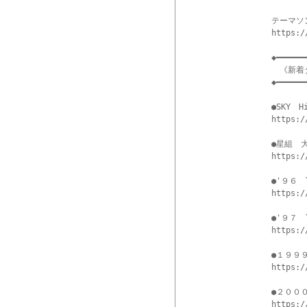
テーマソ
https:/
◆━━━━━━
　《新着
◆━━━━━━
●SKY　H
https:/
●星組　大
https:/
●'９６　
https:/
●'９７
https:/
●１９９９
https:/
●２０００
https:/