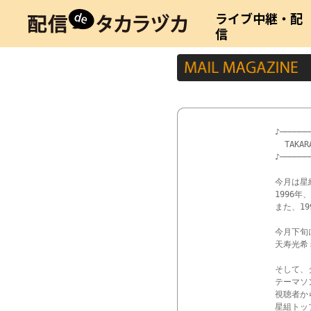
ライブ中継・配
信
♪──────
  TAKAR
♪──────
今月は星組
1996年
また、19
今月下旬
天寿光希ミ
そして、
テーマソン
視聴者か
星組トッ