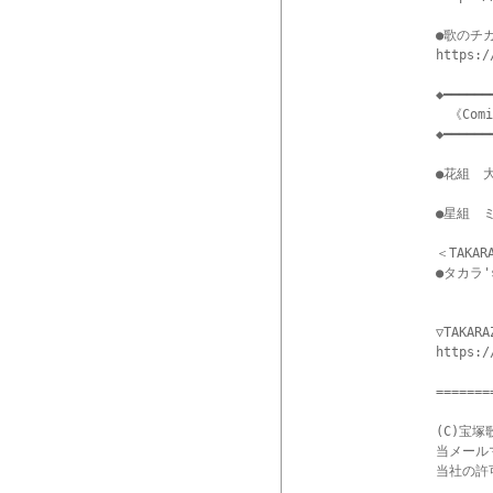
●歌のチ
https:/
◆━━━━━━
　《Comi
◆━━━━━━
●花組　
●星組　ミ
＜TAKAR
●タカラ'
▽TAKARA
https:/
=======
(C)宝塚
当メール
当社の許