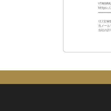
▽TAKARA
https:/
=======
(C)宝塚
当メール
当社の許