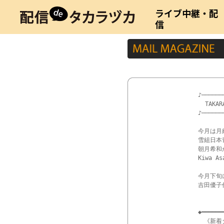
ライブ中継・配
信
♪──────
  TAKAR
♪──────
今月は月組
雪組日本
朝月希和
Kiwa A
今月下旬に
吉田優子
◆━━━━━━
　《新着