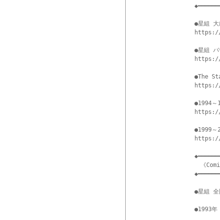
◆━━━━━━
●星組 大劇
https:/
●星組 
https:/
●The St
https:/
●1994
https:/
●1999
https:/
◆━━━━━━
　《Comi
◆━━━━━━
●星組 
●1993