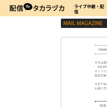
ライブ中継・配
信
♪──────
  TAKAR
♪──────
今月は星組
「202
オリジナル
星組宝塚
今月下旬
お届け予
◆━━━━━━
　《新着