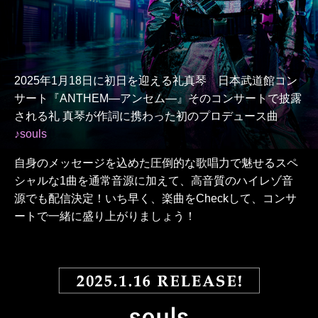
2025年1月18日に初日を迎える
礼真琴 日本武道館コン
サート『ANTHEM―アンセム―』
そのコンサートで披露
される礼 真琴が
作詞に携わった初のプロデュース曲
♪souls
自身のメッセージを込めた圧倒的な歌唱力で魅せる
スペ
シャルな1曲を通常音源に加えて、
高音質のハイレゾ音
源でも配信決定！
いち早く、楽曲をCheckして、コンサ
ートで
一緒に盛り上がりましょう！